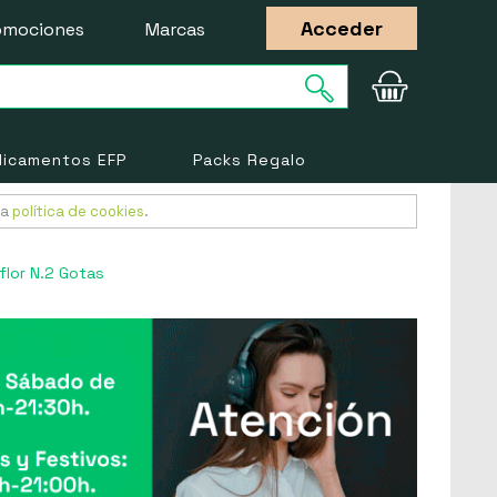
Acceder
omociones
Marcas
icamentos EFP
Packs Regalo
ra
política de cookies
.
lor N.2 Gotas