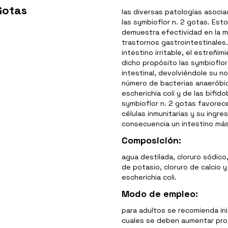
Gotas
las diversas patologías asoci
las symbioflor n. 2 gotas. Est
demuestra efectividad en la mi
trastornos gastrointestinales
intestino irritable, el estreñi
dicho propósito las symbioflor
intestinal, devolviéndole su 
número de bacterias anaeróbica
escherichia coli y de las bifi
symbioflor n. 2 gotas favorece
células inmunitarias y su ingr
consecuencia un intestino más
Composición:
agua destilada, cloruro sódico
de potasio, cloruro de calcio 
escherichia coli.
Modo de empleo:
para adultos se recomienda ini
cuales se deben aumentar pro