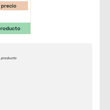
 precio
producto
e producto