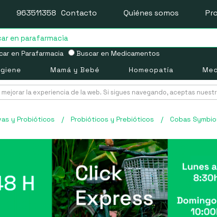
963511358
Contacto
Quiénes somos
Pr
ar en Parafarmacia
Buscar en Medicamentos
igiene
Mamá y Bebé
Homeopatía
Med
mejorar la experiencia de la web. Si sigues navegando, aceptas nuest
vas y Probióticos
/
Probióticos y Prebióticos
/
Cobas Symbiof