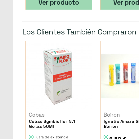
Ver producto
Ver pro
Los Clientes También Compraron
Cobas
Boiron
Cobas Symbioflor N.1
Ignatia Amara G
Gotas 50Ml
Boiron
Fuera de existencia
6,50 €