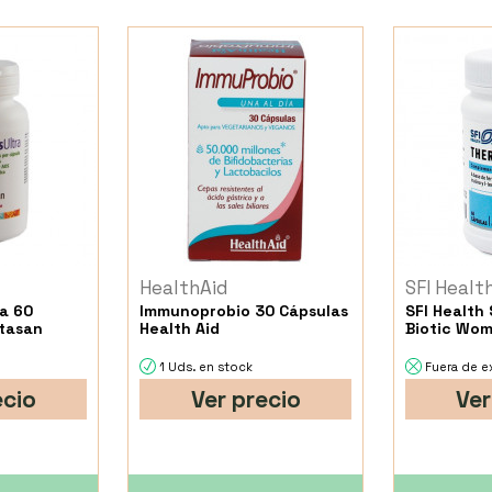
HealthAid
SFI Healt
ra 60
Immunoprobio 30 Cápsulas
SFI Health 
itasan
Health Aid
Biotic Wom
1 Uds. en stock
Fuera de e
ecio
Ver precio
Ver