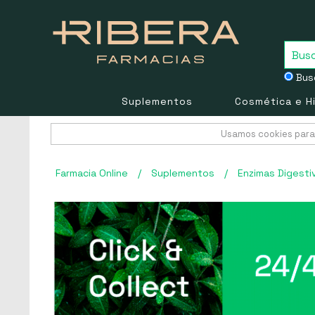
Busc
Suplementos
Cosmética e H
Usamos cookies para 
Farmacia Online
/
Suplementos
/
Enzimas Digesti