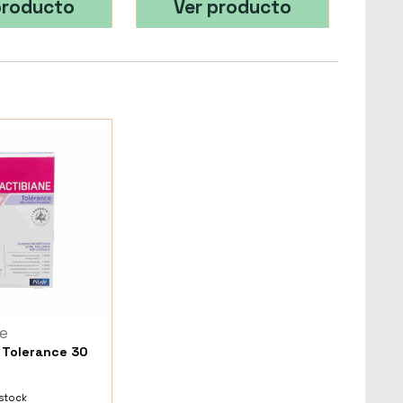
producto
Ver producto
e
 Tolerance 30
 stock