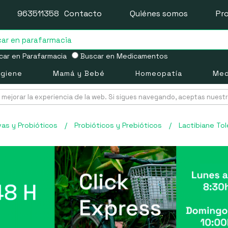
963511358
Contacto
Quiénes somos
Pr
ar en Parafarmacia
Buscar en Medicamentos
igiene
Mamá y Bebé
Homeopatía
Med
mejorar la experiencia de la web. Si sigues navegando, aceptas nuest
vas y Probióticos
/
Probióticos y Prebióticos
/
Lactibiane To