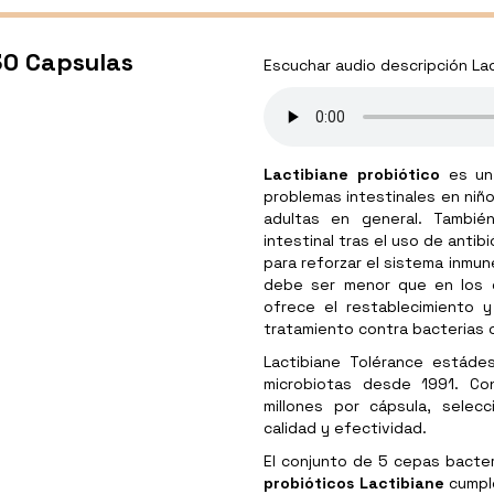
30 Capsulas
Escuchar audio descripción La
Lactibiane probiótico
es un
problemas intestinales en niñ
adultas en general. Tambié
intestinal tras el uso de anti
para reforzar el sistema inmun
debe ser menor que en los c
ofrece el restablecimiento y 
tratamiento contra bacterias 
Lactibiane Tolérance estádes
microbiotas desde 1991. Con
millones por cápsula, selec
calidad y efectividad.
El conjunto de 5 cepas bacter
probióticos Lactibiane
cumpl