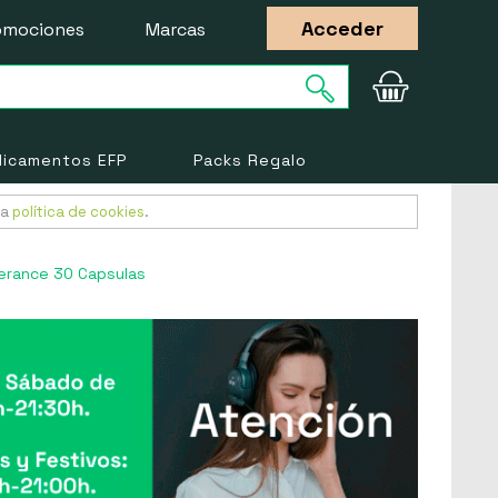
Acceder
omociones
Marcas
icamentos EFP
Packs Regalo
ra
política de cookies
.
lerance 30 Capsulas