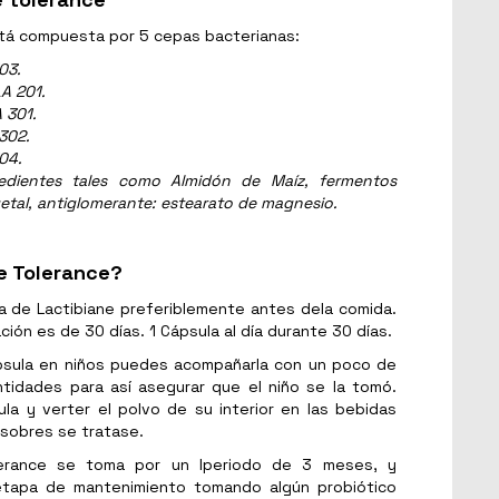
stá compuesta por 5 cepas bacterianas:
03.
LA 201.
 301.
 302.
04.
edientes tales como Almidón de Maíz, fermentos
getal, antiglomerante: estearato de magnesio.
e Tolerance?
a de Lactibiane preferiblemente antes dela comida.
ión es de 30 días. 1 Cápsula al día durante 30 días.
cápsula en niños puedes acompañarla con un poco de
idades para así asegurar que el niño se la tomó.
la y verter el polvo de su interior en las bebidas
 sobres se tratase.
lerance se toma por un lperiodo de 3 meses, y
etapa de mantenimiento tomando algún probiótico