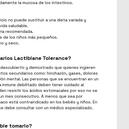
damente la mucosa de los intestinos.
io no puede sustituir a una dieta variada y
 vida saludable.
aria recomendada.
ce de los niños más pequeños.
co y seco.
rios Lactibiane Tolerance?
 descubierto y demostrado que quienes ingieren
ctos secundarios como: hinchazón, gases, dolores
ión mental. Las personas que se encuentran en un
 inmune debilitado deben tener cuidado al
den resistir los ácidos estomacales por eso no se
un mes consecutivo. A menos que sea por
maco está contraindicado en los bebés y niños. En
e debe consultar con un médico especializado.
ble tomarlo?