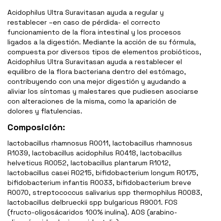
Acidophilus Ultra Suravitasan ayuda a regular y
restablecer –en caso de pérdida- el correcto
funcionamiento de la flora intestinal y los procesos
ligados a la digestión. Mediante la acción de su fórmula,
compuesta por diversos tipos de elementos probióticos,
Acidophilus Ultra Suravitasan ayuda a restablecer el
equilibro de la flora bacteriana dentro del estómago,
contribuyendo con una mejor digestión y ayudando a
aliviar los síntomas y malestares que pudiesen asociarse
con alteraciones de la misma, como la aparición de
dolores y flatulencias.
Composición:
lactobacillus rhamnosus R0011, lactobacillus rhamnosus
R1039, lactobacillus acidophilus R0418, lactobacillus
helveticus R0052, lactobacillus plantarum R1012,
lactobacillus casei R0215, bifidobacterium longum R0175,
bifidobacterium infantis R0033, bifidobacterium breve
R0070, streptococcus salivarius spp thermophilus R0083,
lactobacillus delbrueckii spp bulgaricus R9001. FOS
(fructo-oligosácaridos 100% inulina). AOS (arabino-