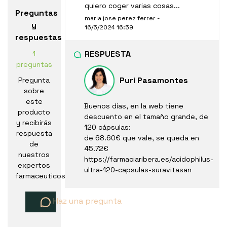
quiero coger varias cosas...
Preguntas
maria jose perez ferrer -
y
16/5/2024 16:59
respuestas
RESPUESTA
1
preguntas
Puri Pasamontes
Pregunta
sobre
este
Buenos días, en la web tiene
producto
descuento en el tamaño grande, de
y recibirás
120 cápsulas:
respuesta
de 68.60€ que vale, se queda en
de
45.72€
nuestros
https://farmaciaribera.es/acidophilus-
expertos
ultra-120-capsulas-suravitasan
farmaceuticos
Haz una pregunta