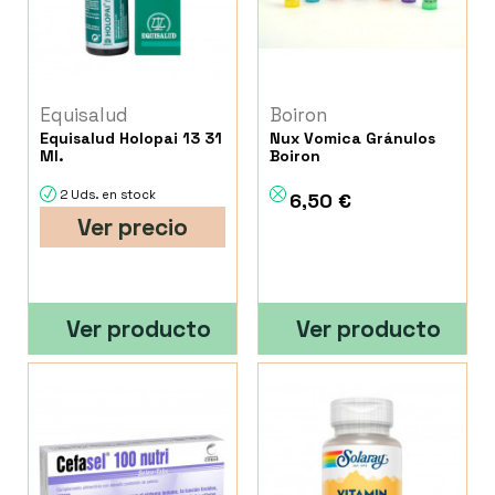
Equisalud
Boiron
Equisalud Holopai 13 31
Nux Vomica Gránulos
Ml.
Boiron
2 Uds. en stock
6,50 €
Ver precio
Ver producto
Ver producto