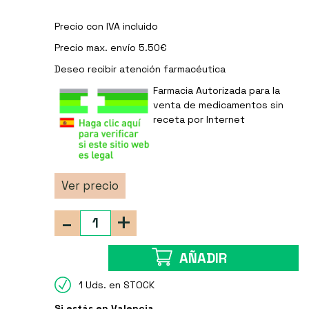
Precio con IVA incluido
Precio max. envío 5.50€
Deseo recibir
atención farmacéutica
Farmacia Autorizada para la
venta de medicamentos sin
receta por Internet
Ver precio
-
+
AÑADIR
1 Uds. en STOCK
Si estás en Valencia