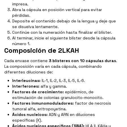
impresa.
Abra la cápsula en posición vertical para evitar
pérdidas.
Deposite el contenido debajo de la lengua y deje que
se disuelva lentamente.
Continúe con la numeración hasta finalizar el blíster.
Al terminar, inicie el siguiente blíster desde la cápsula
número 1.
Composición de 2LKAH
Cada envase contiene
3 blísteres con 10 cápsulas duras
.
La composición varía en cada cápsula, combinando
diferentes diluciones de:
Interleucinas:
IL-1, IL-2, IL-3, IL-5, IL-6.
Interferones:
alfa y gamma.
Factores de crecimiento:
epidérmico, de
estimulación de colonias granulocito-monocito.
Factores inmunomoduladores:
factor de necrosis
tumoral alfa, eritropoyetina.
Ácidos nucleicos:
ADN y ARN en diluciones
específicas (K).
Ácidos nucleicos específicos (SNA):
HLA II, KAHa y