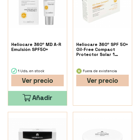
Heliocare 360º MD A-R
Heliocare 360º SPF 50+
Emulsión SPF50+
Oil-Free Compact
Protector Solar 1
Envase 10 G Color
Beige
1 Uds. en stock
Fuera de existencia
Ver precio
Ver precio
Añadir