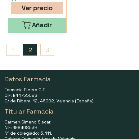
Ver precio
Añadir
1
2
3
Datos Farmacia
Farmacia Ribera O.E.
CIF: E44755098
C/ de Ribera, 12, 46002, Valencia (España)
Titular Farmacia
Carmen Gimeno Siscar.
NIF: 19840853H
Nº de colegiado: 3.411.
Colegio Farmacéutico de Valencia.