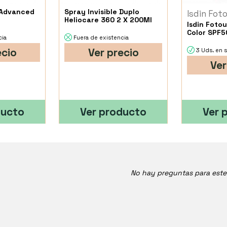
 Advanced
Spray Invisible Duplo
Isdin Fot
Heliocare 360 2 X 200Ml
Isdin Fotou
Color SPF5
cia
Fuera de existencia
ecio
Ver precio
3 Uds. en 
Ver
ducto
Ver producto
Ver 
No hay preguntas para est