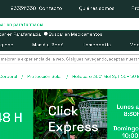
963511358
Contacto
Quiénes somos
Pr
ar en Parafarmacia
Buscar en Medicamentos
igiene
Mamá y Bebé
Homeopatía
Med
mejorar la experiencia de la web. Si sigues navegando, aceptas nuest
Corporal
/
Protección Solar
/
Heliocare 360º Gel Spf 50+ 50 