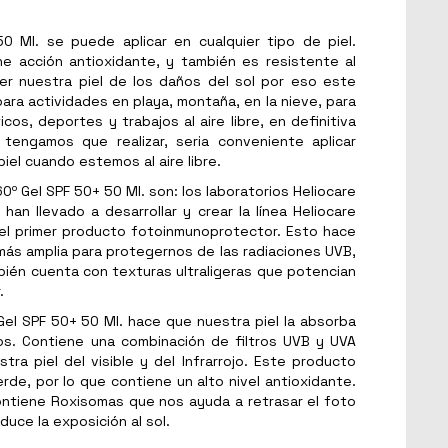
0 Ml. se puede aplicar en cualquier tipo de piel.
ne acción antioxidante, y también es resistente al
r nuestra piel de los daños del sol por eso este
a actividades en playa, montaña, en la nieve, para
cos, deportes y trabajos al aire libre, en definitiva
 tengamos que realizar, seria conveniente aplicar
iel cuando estemos al aire libre.
0º Gel SPF 50+ 50 Ml. son: los laboratorios Heliocare
han llevado a desarrollar y crear la línea Heliocare
 el primer producto fotoinmunoprotector. Esto hace
ás amplia para protegernos de las radiaciones UVB,
ambién cuenta con texturas ultraligeras que potencian
.
Gel SPF 50+ 50 Ml. hace que nuestra piel la absorba
los. Contiene una combinación de filtros UVB y UVA
ra piel del visible y del Infrarrojo. Este producto
erde, por lo que contiene un alto nivel antioxidante.
contiene Roxisomas que nos ayuda a retrasar el foto
duce la exposición al sol.