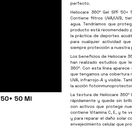
perfecto.
Heliocare 360º Gel SPF 50+ 5
Contiene filtros UVA/UVB, tie
agua. Tendríamos que protege
producto está recomendado par
la práctica de deportes acuáti
para cualquier actividad que
siempre protección a nuestra p
Los beneficios de Heliocare 36
han realizado estudios que le 
360º. Con esta línea aparece
que tengamos una cobertura m
UVA, infrarrojo-A y visible. T
la acción fotoinmunoprotector
La textura de Heliocare 360º 
 50+ 50 Ml
rápidamente y quede sin bril
con activos que protege nuest
contiene Vitamina C, E, y te v
y para reparar el daño solar 
envejecimiento celular que pro