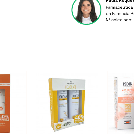
Paula Roque
Farmacéutica 
en Farmacia R
Nº colegiado: