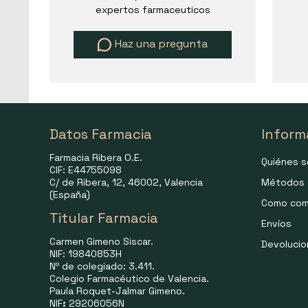
expertos farmaceuticos
Haz una pregunta
Datos Farmacia
Inform
Farmacia Ribera O.E.
Quiénes 
CIF: E44755098
C/ de Ribera, 12, 46002, Valencia
Métodos 
(España)
Como com
Titular Farmacia
Envíos
Carmen Gimeno Siscar.
Devoluci
NIF: 19840853H
Nº de colegiado: 3.411.
Colegio Farmacéutico de Valencia.
Paula Roquet-Jalmar Gimeno.
NIF
:
29206056N