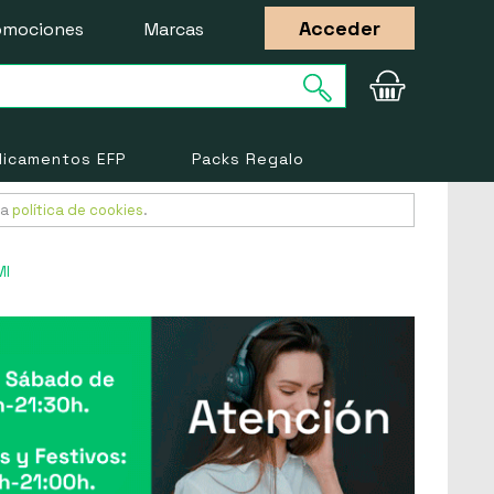
Acceder
omociones
Marcas
icamentos EFP
Packs Regalo
ra
política de cookies
.
Ml