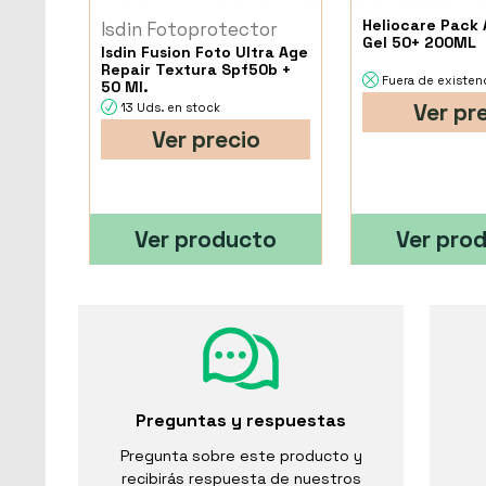
Heliocare Pack
Isdin Fotoprotector
Gel 50+ 200ML
Isdin Fusion Foto Ultra Age
Repair Textura Spf50b +
Fuera de existen
50 Ml.
Ver pr
13 Uds. en stock
Ver precio
Ver producto
Ver pro
Preguntas y respuestas
Pregunta sobre este producto y
recibirás respuesta de nuestros