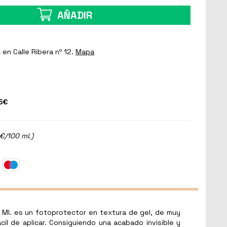
AÑADIR
a
en Calle Ribera nº 12.
Mapa
5€
€/100 ml.)
 Ml. es un fotoprotector en textura de gel, de muy
cil de aplicar. Consiguiendo una acabado invisible y