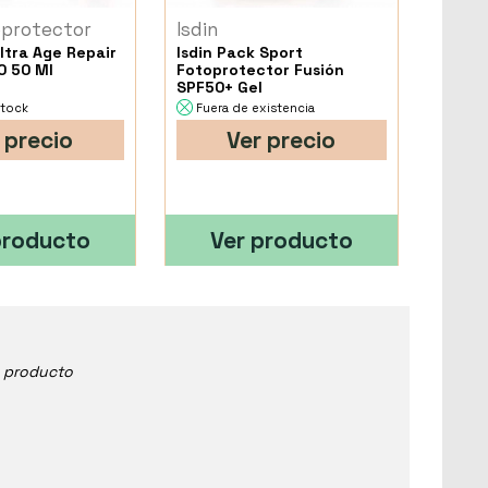
oprotector
Isdin
ltra Age Repair
Isdin Pack Sport
0 50 Ml
Fotoprotector Fusión
SPF50+ Gel
stock
Fuera de existencia
 precio
Ver precio
producto
Ver producto
e producto