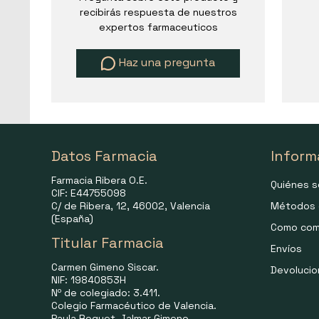
recibirás respuesta de nuestros
expertos farmaceuticos
Haz una pregunta
Datos Farmacia
Inform
Farmacia Ribera O.E.
Quiénes 
CIF: E44755098
C/ de Ribera, 12, 46002, Valencia
Métodos 
(España)
Como com
Titular Farmacia
Envíos
Carmen Gimeno Siscar.
Devoluci
NIF: 19840853H
Nº de colegiado: 3.411.
Colegio Farmacéutico de Valencia.
Paula Roquet-Jalmar Gimeno.