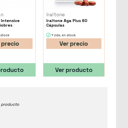
an
Iraltone
 Intensive
Iraltone Aga Plus 60
Sobres
Cápsulas
 stock
1 Uds. en stock
 precio
Ver precio
producto
Ver producto
e producto