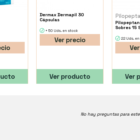
Dermax Dermapil 30
Pilopept
Cápsulas
Pilopeptan
Sobres 15 
+ 50 Uds. en stock
Ver precio
22 Uds. en
ecio
Ver
ducto
Ver producto
Ver 
No hay preguntas para est