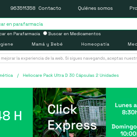
963511358
Contacto
Quiénes somos
Pr
ar en Parafarmacia
Buscar en Medicamentos
igiene
Mamá y Bebé
Homeopatía
Med
mejorar la experiencia de la web. Si sigues navegando, aceptas nuest
mética
/
Heliocare Pack Ultra D 30 Cápsulas 2 Unidades