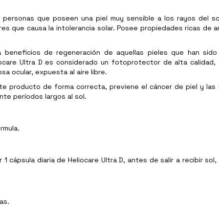
as personas que poseen una piel muy sensible a los rayos del s
res que causa la intolerancia solar. Posee propiedades ricas de 
na beneficios de regeneración de aquellas pieles que han sido
iocare Ultra D es considerado un fotoprotector de alta calidad,
a ocular, expuesta al aire libre.
e producto de forma correcta, previene el cáncer de piel y las
e períodos largos al sol.
rmula.
 cápsula diaria de Heliocare Ultra D, antes de salir a recibir so
as.