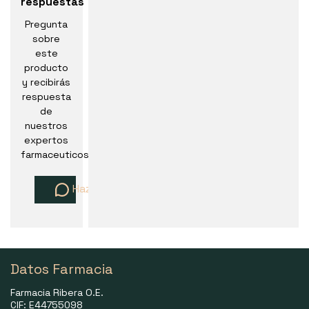
respuestas
Pregunta
sobre
este
producto
y recibirás
respuesta
de
nuestros
expertos
farmaceuticos
Haz una pregunta
Datos Farmacia
Farmacia Ribera O.E.
CIF: E44755098