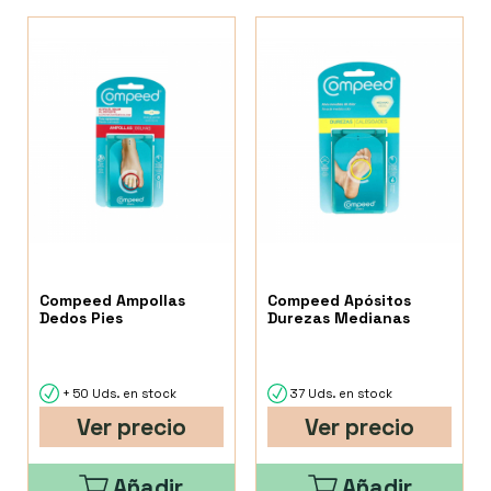
Compeed Ampollas
Compeed Apósitos
Dedos Pies
Durezas Medianas
+ 50 Uds. en stock
37 Uds. en stock
Ver precio
Ver precio
Añadir
Añadir