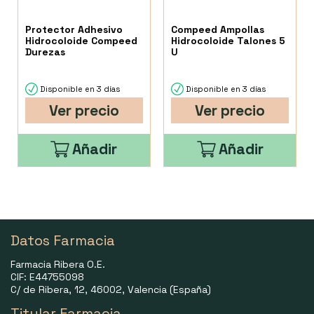
Protector Adhesivo
Compeed Ampollas
Hidrocoloide Compeed
Hidrocoloide Talones 5
Durezas
U
Disponible en 3 días
Disponible en 3 días
Ver precio
Ver precio
Añadir
Añadir
Datos Farmacia
Farmacia Ribera O.E.
CIF: E44755098
C/ de Ribera, 12, 46002, Valencia (España)
Titular Farmacia