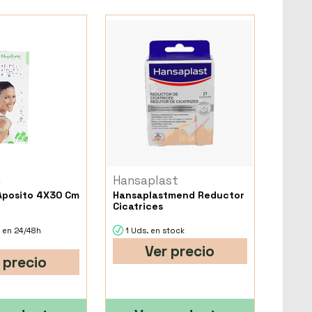
m
Hansaplast
Aposito 4X30 Cm
Hansaplastmend Reductor
Cicatrices
 en 24/48h
1 Uds. en stock
Ver precio
 precio