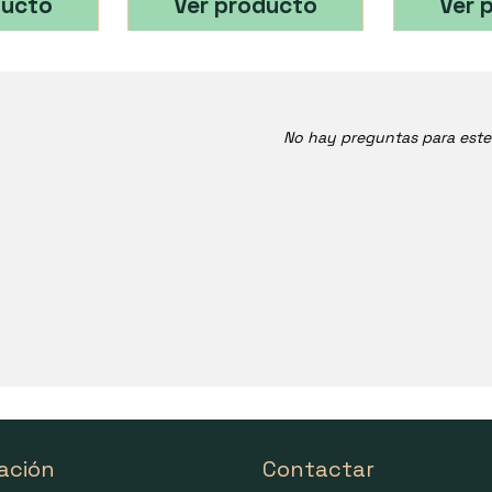
ducto
Ver producto
Ver 
No hay preguntas para est
ación
Contactar