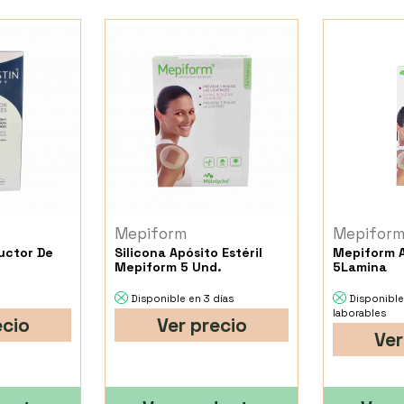
Mepiform
Mepifor
uctor De
Silicona Apósito Estéril
Mepiform 
Mepiform 5 Und.
5Lamina
Disponible en 3 días
Disponible
laborables
ecio
Ver precio
Ver