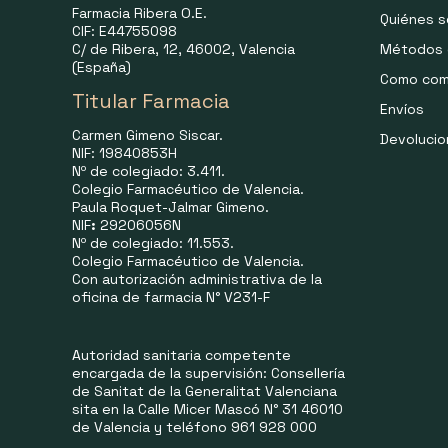
Farmacia Ribera O.E.
Quiénes 
CIF: E44755098
C/ de Ribera, 12, 46002, Valencia
Métodos 
(España)
Como com
Titular Farmacia
Envíos
Carmen Gimeno Siscar.
Devoluci
NIF: 19840853H
Nº de colegiado: 3.411.
Colegio Farmacéutico de Valencia.
Paula Roquet-Jalmar Gimeno.
NIF
:
29206056N
Nº de colegiado: 11.553.
Colegio Farmacéutico de Valencia.
Con autorización administrativa de la
oficina de farmacia N° V231-F
Autoridad sanitaria competente
encargada de la supervisión: Consellería
de Sanitat de la Generalitat Valenciana
sita en la Calle Micer Mascó N° 31 46010
de Valencia y teléfono 961 928 000