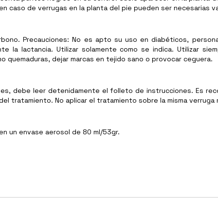
en caso de verrugas en la planta del pie pueden ser necesarias va
carbono. Precauciones: No es apto su uso en diabéticos, person
te la lactancia. Utilizar solamente como se indica. Utilizar si
o quemaduras, dejar marcas en tejido sano o provocar ceguera.
nes, debe leer detenidamente el folleto de instrucciones. Es re
 del tratamiento. No aplicar el tratamiento sobre la misma verruga
 en un envase aerosol de 80 ml/53gr.