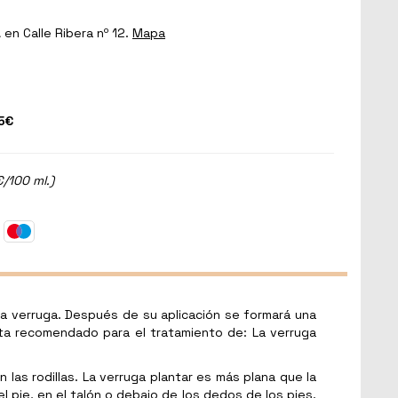
a
en Calle Ribera nº 12.
Mapa
5€
€/100 ml.)
la verruga. Después de su aplicación se formará una
sta recomendado para el tratamiento de: La verruga
 las rodillas. La verruga plantar es más plana que la
pie, en el talón o debajo de los dedos de los pies.