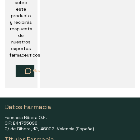
sobre
este
producto
y recibirás
respuesta
de
nuestros
expertos
farmaceuticos
Haz una pregunta
Datos Farmacia
Farmacia Ribera O.E.
CIF: E44755098
C/ de Ribera, 12, 46002, Valencia (España)
Titular Farmacia