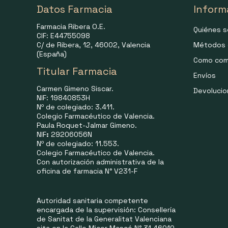
Datos Farmacia
Inform
Farmacia Ribera O.E.
Quiénes 
CIF: E44755098
C/ de Ribera, 12, 46002, Valencia
Métodos 
(España)
Como com
Titular Farmacia
Envíos
Carmen Gimeno Siscar.
Devoluci
NIF: 19840853H
Nº de colegiado: 3.411.
Colegio Farmacéutico de Valencia.
Paula Roquet-Jalmar Gimeno.
NIF
:
29206056N
Nº de colegiado: 11.553.
Colegio Farmacéutico de Valencia.
Con autorización administrativa de la
oficina de farmacia N° V231-F
Autoridad sanitaria competente
encargada de la supervisión: Consellería
de Sanitat de la Generalitat Valenciana