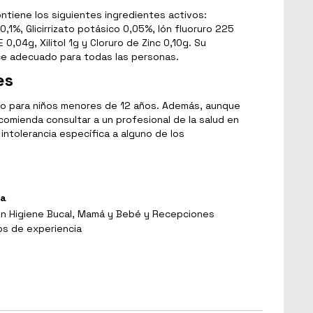
ontiene los siguientes ingredientes activos:
,1%, Glicirrizato potásico 0,05%, Ión fluoruro 225
 0,04g, Xilitol 1g y Cloruro de Zinc 0,10g. Su
ace adecuado para todas las personas.
es
do para niños menores de 12 años. Además, aunque
ecomienda consultar a un profesional de la salud en
 intolerancia específica a alguno de los
ga
en Higiene Bucal, Mamá y Bebé y Recepciones
os de experiencia