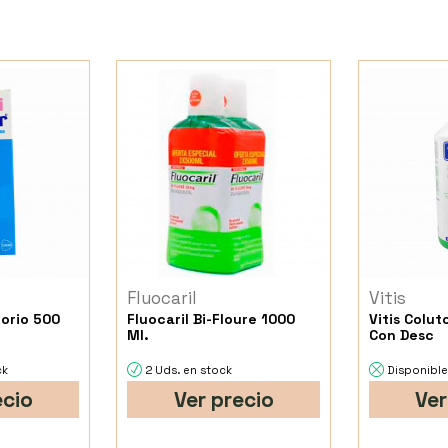
Fluocaril
Vitis
torio 500
Fluocaril Bi-Floure 1000
Vitis Colut
Ml.
Con Desc
ck
2 Uds. en stock
Disponible
ecio
Ver precio
Ver