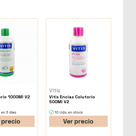
Vitis
orio 1000Ml V2
Vitis Encias Colutorio
500Ml V2
 en 3 días
10 Uds. en stock
 precio
Ver precio