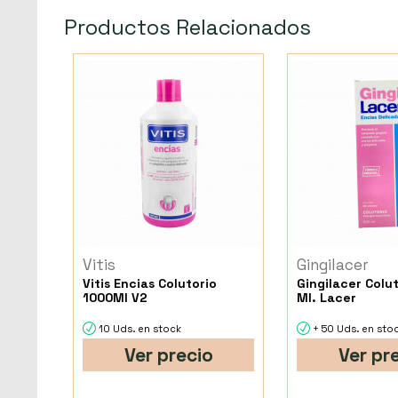
Productos Relacionados
Vitis
Gingilacer
Vitis Encias Colutorio
Gingilacer Colu
1000Ml V2
Ml. Lacer
10 Uds. en stock
+ 50 Uds. en sto
Ver precio
Ver pr