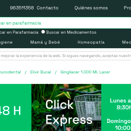
963511358
Contacto
Quiénes somos
Pr
ar en Parafarmacia
Buscar en Medicamentos
igiene
Mamá y Bebé
Homeopatía
Med
mejorar la experiencia de la web. Si sigues navegando, aceptas nuest
Bucodental
/
Elixir Bucal
/
Gingilacer 1.000 Ml. Lacer