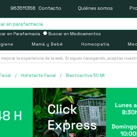
963511358
Contacto
Quiénes somos
Pr
ar en Parafarmacia
Buscar en Medicamentos
igiene
Mamá y Bebé
Homeopatía
Med
mejorar la experiencia de la web. Si sigues navegando, aceptas nuest
Facial
/
Hidratante Facial
/
Blastoactiva 50 Ml