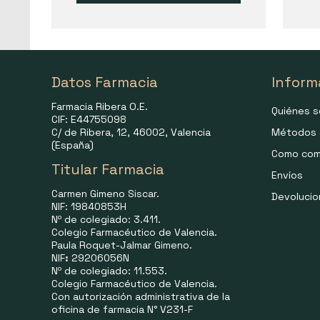
Datos Farmacia
Inform
Farmacia Ribera O.E.
Quiénes 
CIF: E44755098
C/ de Ribera, 12, 46002, Valencia
Métodos 
(España)
Como com
Titular Farmacia
Envíos
Carmen Gimeno Siscar.
Devoluci
NIF: 19840853H
Nº de colegiado: 3.411.
Colegio Farmacéutico de Valencia.
Paula Roquet-Jalmar Gimeno.
NIF
:
29206056N
Nº de colegiado: 11.553.
Colegio Farmacéutico de Valencia.
Con autorización administrativa de la
oficina de farmacia N° V231-F