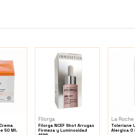
Filorga
La Roche
 Crema
Filorga NCEF Shot Arrugas
Toleriane U
te 50 Ml.
Firmeza y Luminosidad
Alergica O