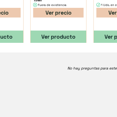
15Ml
Fuera de existencia
1 Uds. en 
ecio
Ver precio
Ver
ducto
Ver producto
Ver 
No hay preguntas para est