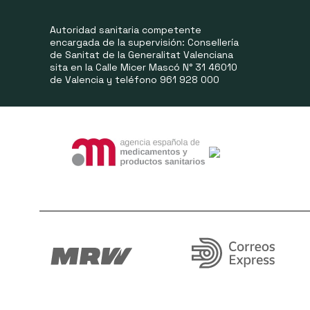
Autoridad sanitaria competente
encargada de la supervisión: Consellería
de Sanitat de la Generalitat Valenciana
sita en la Calle Micer Mascó N° 31 46010
de Valencia y teléfono 961 928 000