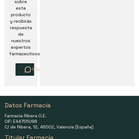
sobre
este
producto
y recibirás
respuesta
de
nuestros
expertos
farmaceuticos
Haz una pregunta
Datos Farmacia
Farmacia Ribera O.E.
CIF: E44755098
C/ de Ribera, 12, 46002, Valencia (España)
Titular Farmacia