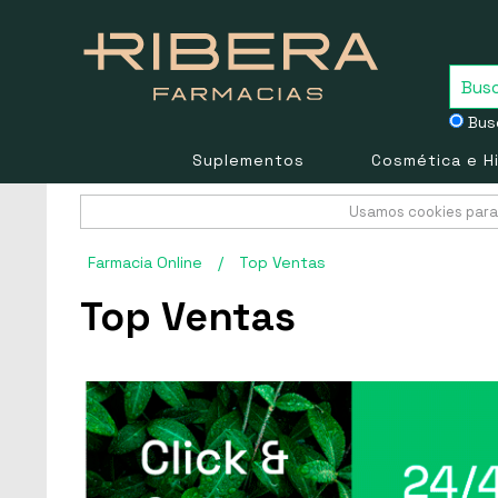
Busc
Suplementos
Cosmética e H
Usamos cookies para 
Farmacia Online
/
Top Ventas
Top Ventas