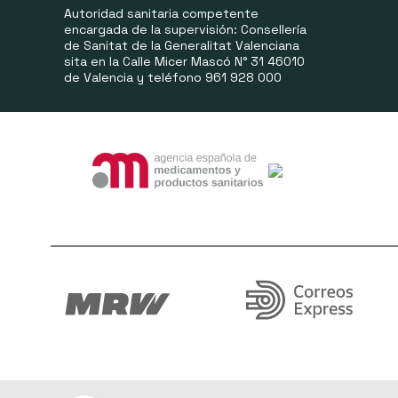
Autoridad sanitaria competente
encargada de la supervisión: Consellería
de Sanitat de la Generalitat Valenciana
sita en la Calle Micer Mascó N° 31 46010
de Valencia y teléfono 961 928 000