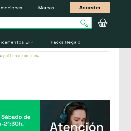
Acceder
omociones
Marcas
icamentos EFP
Packs Regalo
ra
política de cookies
.