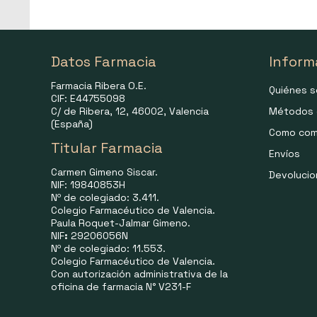
Datos Farmacia
Inform
Farmacia Ribera O.E.
Quiénes 
CIF: E44755098
C/ de Ribera, 12, 46002, Valencia
Métodos 
(España)
Como com
Titular Farmacia
Envíos
Carmen Gimeno Siscar.
Devoluci
NIF: 19840853H
Nº de colegiado: 3.411.
Colegio Farmacéutico de Valencia.
Paula Roquet-Jalmar Gimeno.
NIF
:
29206056N
Nº de colegiado: 11.553.
Colegio Farmacéutico de Valencia.
Con autorización administrativa de la
oficina de farmacia N° V231-F