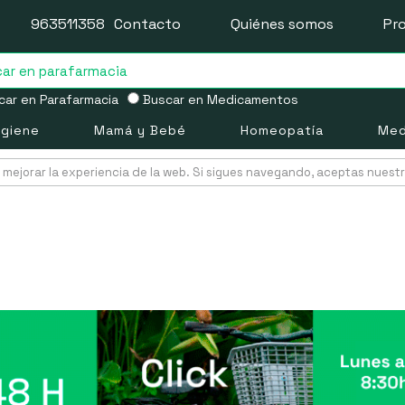
963511358
Contacto
Quiénes somos
Pr
ar en Parafarmacia
Buscar en Medicamentos
igiene
Mamá y Bebé
Homeopatía
Med
mejorar la experiencia de la web. Si sigues navegando, aceptas nuest