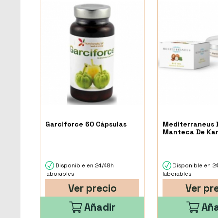
Garciforce 60 Cápsulas
Mediterraneus B
Manteca De Kar
Disponible en 24/48h
Disponible en 2
laborables
laborables
Ver precio
Ver pr
Añadir
Aña