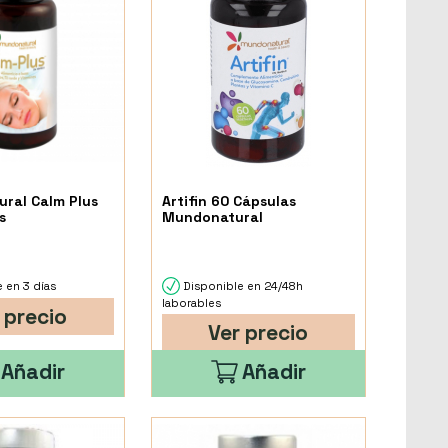
ral Calm Plus
Artifin 60 Cápsulas
s
Mundonatural
 en 3 días
Disponible en 24/48h
laborables
 precio
Ver precio
Añadir
Añadir