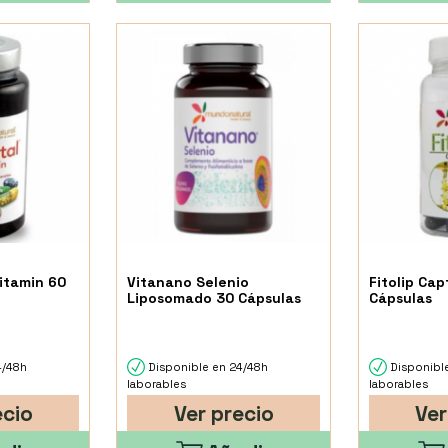
vitamin 60
Vitanano Selenio
Fitolip Ca
Liposomado 30 Cápsulas
Cápsulas
4/48h
Disponible en 24/48h
Disponibl
laborables
laborables
ecio
Ver precio
Ver