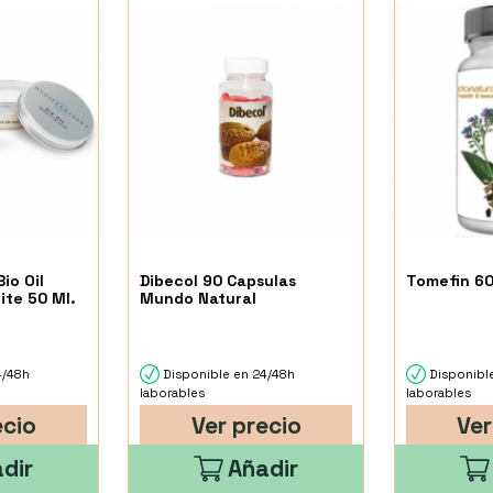
io Oil
Dibecol 90 Capsulas
Tomefin 60
ite 50 Ml.
Mundo Natural
4/48h
Disponible en 24/48h
Disponibl
laborables
laborables
ecio
Ver precio
Ver
dir
Añadir