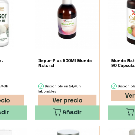
p.
Depur-Plus 500Ml Mundo
Mundo Natu
Natural
90 Cápsula
4/48h
Disponible en 24/48h
Disponible
laborables
Ver
ecio
Ver precio
dir
Añadir