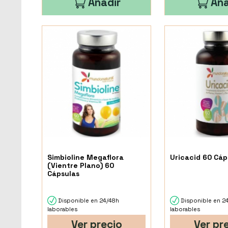
Añadir
Aña
Simbioline Megaflora
Uricacid 60 Cáp
(Vientre Plano) 60
Cápsulas
Disponible en 24/48h
Disponible en 2
laborables
laborables
Ver precio
Ver pr