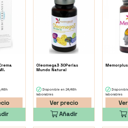
 Crema
Oleomega3 30Perlas
Memorplus
Ml.
Mundo Natural
4/48h
Disponible en 24/48h
Disponibl
laborables
laborables
ecio
Ver precio
Ver
dir
Añadir