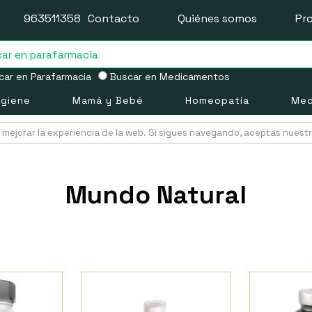
963511358
Contacto
Quiénes somos
Pr
ar en Parafarmacia
Buscar en Medicamentos
igiene
Mamá y Bebé
Homeopatía
Med
mejorar la experiencia de la web. Si sigues navegando, aceptas nuest
Mundo Natural