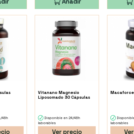
dir
Añadir
sulas
Vitanano Magnesio
Macaforce
Liposomado 30 Cápsulas
4/48h
Disponible en 24/48h
Disponibl
laborables
laborables
ecio
Ver precio
Ver