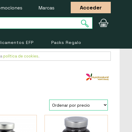
Acceder
omociones
Marcas
icamentos EFP
Packs Regalo
ra
política de cookies
.