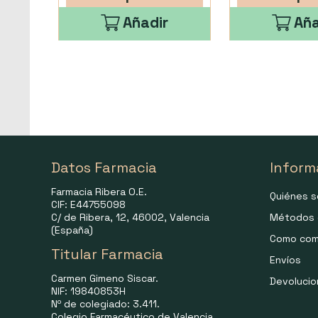
Añadir
Aña
Datos Farmacia
Inform
Farmacia Ribera O.E.
Quiénes 
CIF: E44755098
C/ de Ribera, 12, 46002, Valencia
Métodos 
(España)
Como com
Titular Farmacia
Envíos
Carmen Gimeno Siscar.
Devoluci
NIF: 19840853H
Nº de colegiado: 3.411.
Colegio Farmacéutico de Valencia.