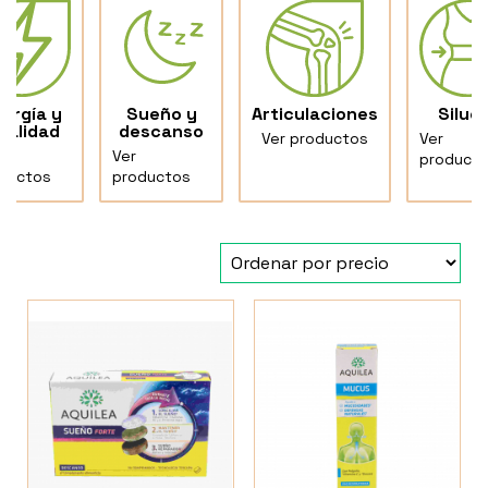
ergía y
Sueño y
Articulaciones
Silue
italidad
descanso
Ver productos
Ver
Ver
product
ductos
productos