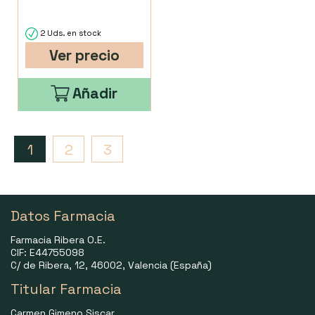
2 Uds. en stock
Ver precio
Añadir
1
2
3
Datos Farmacia
Farmacia Ribera O.E.
CIF: E44755098
C/ de Ribera, 12, 46002, Valencia (España)
Titular Farmacia
Carmen Gimeno Siscar.