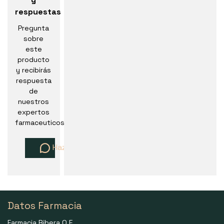
respuestas
Pregunta
sobre
este
producto
y recibirás
respuesta
de
nuestros
expertos
farmaceuticos
Haz una pregunta
Datos Farmacia
Farmacia Ribera O.E.