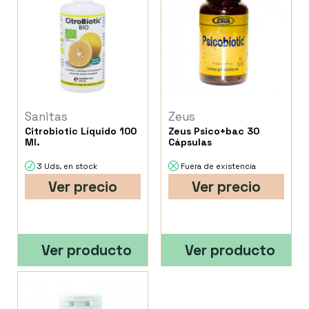
Sanitas
Zeus
Citrobiotic Líquido 100
Zeus Psico+bac 30
Ml.
Cápsulas
3 Uds. en stock
Fuera de existencia
Ver precio
Ver precio
Ver producto
Ver producto