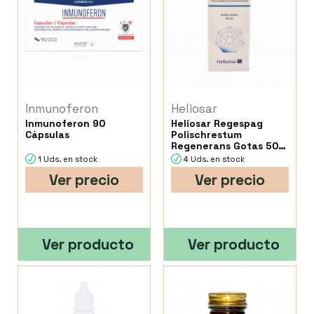
Inmunoferon
Heliosar
Inmunoferon 90
Heliosar Regespag
Cápsulas
Polischrestum
Regenerans Gotas 50
Ml.
1 Uds. en stock
4 Uds. en stock
Ver precio
Ver precio
Ver producto
Ver producto