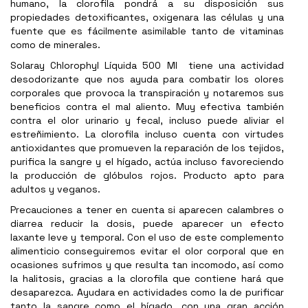
humano, la clorofila pondrá a su disposición sus
propiedades detoxificantes, oxigenara las células y una
fuente que es fácilmente asimilable tanto de vitaminas
como de minerales.
Solaray Chlorophyl Líquida 500 Ml tiene una actividad
desodorizante que nos ayuda para combatir los olores
corporales que provoca la transpiración y notaremos sus
beneficios contra el mal aliento. Muy efectiva también
contra el olor urinario y fecal, incluso puede aliviar el
estreñimiento. La clorofila incluso cuenta con virtudes
antioxidantes que promueven la reparación de los tejidos,
purifica la sangre y el hígado, actúa incluso favoreciendo
la producción de glóbulos rojos. Producto apto para
adultos y veganos.
Precauciones a tener en cuenta si aparecen calambres o
diarrea reducir la dosis, puede aparecer un efecto
laxante leve y temporal. Con el uso de este complemento
alimenticio conseguiremos evitar el olor corporal que en
ocasiones sufrimos y que resulta tan incomodo, así como
la halitosis, gracias a la clorofila que contiene hará que
desaparezca. Ayudara en actividades como la de purificar
tanto la sangre como el hígado, con una gran acción