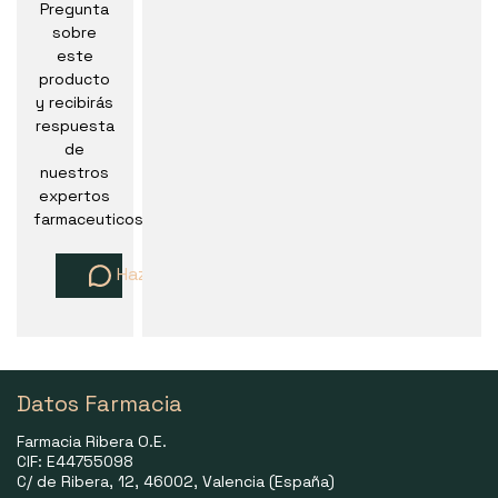
Pregunta
sobre
este
producto
y recibirás
respuesta
de
nuestros
expertos
farmaceuticos
Haz una pregunta
Datos Farmacia
Farmacia Ribera O.E.
CIF: E44755098
C/ de Ribera, 12, 46002, Valencia (España)