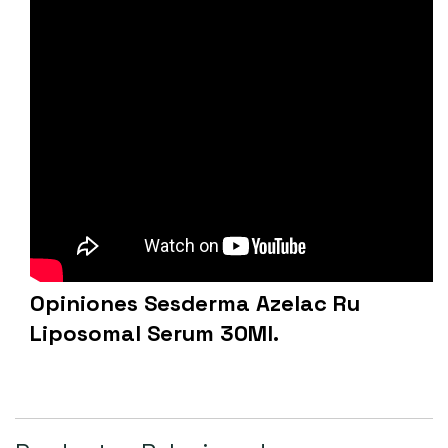
Opiniones Sesderma Azelac Ru
Liposomal Serum 30Ml.