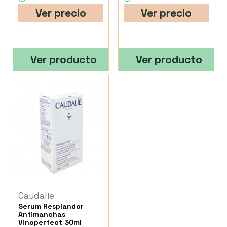
Ver precio
Ver precio
Ver producto
Ver producto
Caudalie
Serum Resplandor
Antimanchas
Vinoperfect 30ml