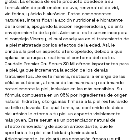
global. La eficacia de este producto obedece a su
formulación de polifenoles de uva, resveratrol de vid,
viniferina, y ácido hialurónico. Estos componentes
naturales, intensifican la acción nutricional e hidratante
de la crema, apoyando la acción regeneradora y de anti
envejecimiento de la piel. Asimismo, este serum incorpora
el complejo Vinergy, el cual coadyuva en el tratamiento de
la piel maltratada por los efectos de la edad. Así, le
brinda a la piel un aspecto aterciopelado, debido a que
aplana las arrugas y reafirma el contorno del rostro.
Caudalie Premier Cru Serum 30 Ml ofrece importantes para
la piel, ya que incrementa la acción de los demás
tratamientos. De esta manera, restaura la energía de las
células cutáneas, atenuando las manchas y reafirmando
notablemente la piel, inclusive en las más sensibles. Su
fórmula compuesta en un 95% por ingredientes de origen
natural, hidrata y otorga más firmeza a la piel restaurando
su brillo y lozanía. De igual forma, su contenido de ácido
hialurónico le otorga a tu piel un aspecto visiblemente
más joven. Este serum es un potenciador natural de
efecto renovador y de acción antioxidante, que le
aportará a tu piel elasticidad y luminosidad.
Adicionalmente, te dejará una sensación fresca y sutil,