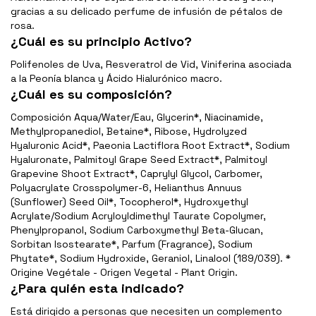
gracias a su delicado perfume de infusión de pétalos de
rosa.
¿Cuál es su principio Activo?
Polifenoles de Uva, Resveratrol de Vid, Viniferina asociada
a la Peonía blanca y Ácido Hialurónico macro.
¿Cuál es su composición?
Composición Aqua/Water/Eau, Glycerin*, Niacinamide,
Methylpropanediol, Betaine*, Ribose, Hydrolyzed
Hyaluronic Acid*, Paeonia Lactiflora Root Extract*, Sodium
Hyaluronate, Palmitoyl Grape Seed Extract*, Palmitoyl
Grapevine Shoot Extract*, Caprylyl Glycol, Carbomer,
Polyacrylate Crosspolymer-6, Helianthus Annuus
(Sunflower) Seed Oil*, Tocopherol*, Hydroxyethyl
Acrylate/Sodium Acryloyldimethyl Taurate Copolymer,
Phenylpropanol, Sodium Carboxymethyl Beta-Glucan,
Sorbitan Isostearate*, Parfum (Fragrance), Sodium
Phytate*, Sodium Hydroxide, Geraniol, Linalool (189/039). *
Origine Vegétale - Origen Vegetal - Plant Origin.
¿Para quién esta indicado?
Está dirigido a personas que necesiten un complemento