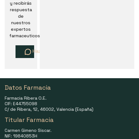
y recibirás
respuesta
de
nuestros
expertos
farmaceuticos
Haz una pregunta
Datos Farmacia
Farmacia Ribera O.E.
CIF: E44755098
C/ de Ribera, 12, 46002, Valencia (España)
Titular Farmacia
Carmen Gimeno Siscar.
NIF: 19840853H