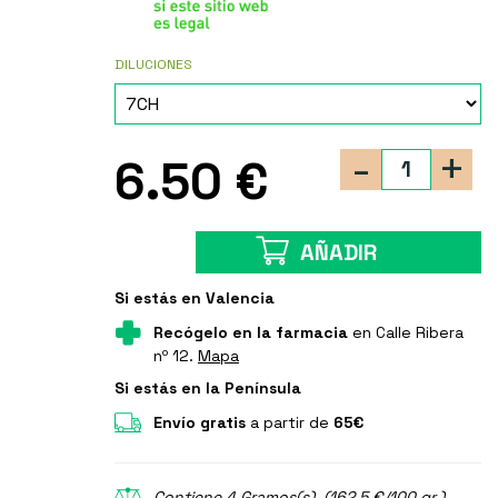
DILUCIONES
-
+
6.50 €
AÑADIR
Si estás en Valencia
Recógelo en la farmacia
en Calle Ribera
nº 12.
Mapa
Si estás en la Península
Envío gratis
a partir de
65€
Contiene 4 Gramos(s). (162.5 €/100 gr.)