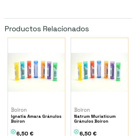
Productos Relacionados
Boiron
Boiron
Ignatia Amara Gránulos
Natrum Muriaticum
Boiron
Gránulos Boiron
6,50 €
6,50 €