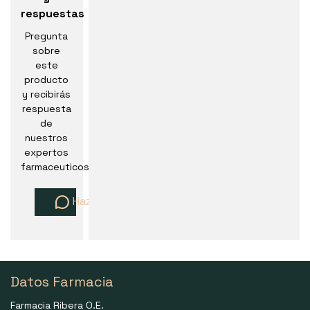
respuestas
Pregunta
sobre
este
producto
y recibirás
respuesta
de
nuestros
expertos
farmaceuticos
Haz una pregunta
Datos Farmacia
Farmacia Ribera O.E.