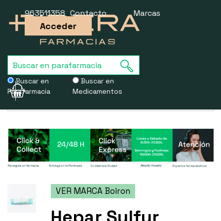
963511358
Contacto
Marcas
Acceder
Buscar en
Buscar en
Parafarmacia
Medicamentos
Usamos cookies para mejorar la experiencia de la web. Si sigues
navegando, aceptas nuestra
política de cookies
.
VER MARCA Boiron
Hepar Sulfur