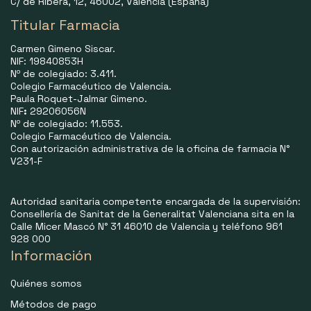
C/ de Ribera, 12, 46002, Valencia (España)
Titular Farmacia
Carmen Gimeno Siscar.
NIF: 19840853H
Nº de colegiado: 3.411.
Colegio Farmacéutico de Valencia.
Paula Roquet-Jalmar Gimeno.
NIF
:
29206056N
Nº de colegiado: 11.553.
Colegio Farmacéutico de Valencia.
Con autorización administrativa de la oficina de farmacia N°
V231-F
Autoridad sanitaria competente encargada de la supervisión:
Consellería de Sanitat de la Generalitat Valenciana sita en la
Calle Micer Mascó N° 31 46010 de Valencia y teléfono 961
928 000
Información
Quiénes somos
Métodos de pago