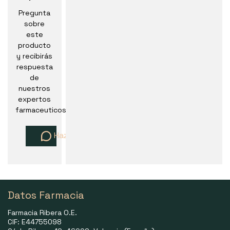
Pregunta
sobre
este
producto
y recibirás
respuesta
de
nuestros
expertos
farmaceuticos
Haz una pregunta
Datos Farmacia
Farmacia Ribera O.E.
CIF: E44755098