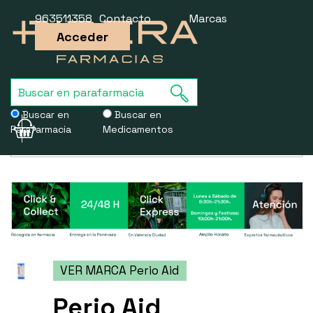
963511358
Contacto
Marcas
Acceder
Buscar en
Buscar en
Parafarmacia
Medicamentos
Usamos cookies para mejorar la experiencia de la web. Si sigues
navegando, aceptas nuestra
política de cookies
.
VER MARCA Perio Aid
Perio Aid