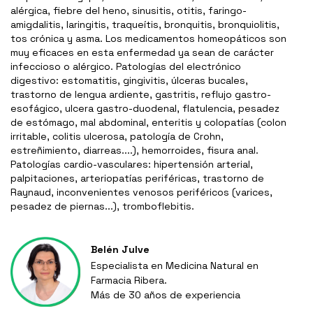
alérgica, fiebre del heno, sinusitis, otitis, faringo-
amigdalitis, laringitis, traqueítis, bronquitis, bronquiolitis,
tos crónica y asma. Los medicamentos homeopáticos son
muy eficaces en esta enfermedad ya sean de carácter
infeccioso o alérgico. Patologías del electrónico
digestivo: estomatitis, gingivitis, úlceras bucales,
trastorno de lengua ardiente, gastritis, reflujo gastro-
esofágico, ulcera gastro-duodenal, flatulencia, pesadez
de estómago, mal abdominal, enteritis y colopatías (colon
irritable, colitis ulcerosa, patología de Crohn,
estreñimiento, diarreas....), hemorroides, fisura anal.
Patologías cardio-vasculares: hipertensión arterial,
palpitaciones, arteriopatías periféricas, trastorno de
Raynaud, inconvenientes venosos periféricos (varices,
pesadez de piernas...), tromboflebitis.
Belén Julve
Especialista en Medicina Natural en
Farmacia Ribera.
Más de 30 años de experiencia