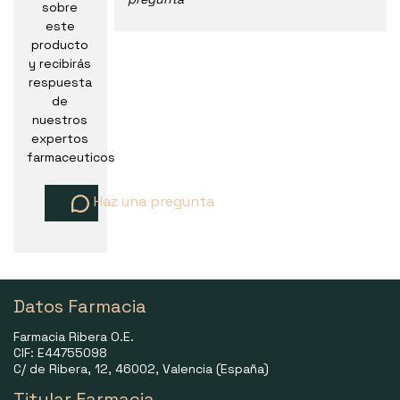
sobre
este
producto
y recibirás
respuesta
de
nuestros
expertos
farmaceuticos
Haz una pregunta
Datos Farmacia
Farmacia Ribera O.E.
CIF: E44755098
C/ de Ribera, 12, 46002, Valencia (España)
Titular Farmacia