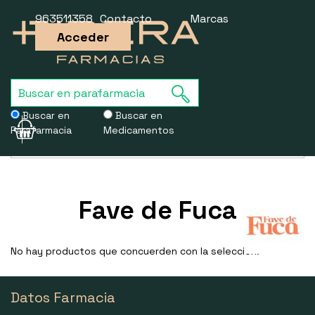
963511358
Contacto
Marcas
Acceder
Buscar en
Buscar en
Parafarmacia
Medicamentos
Usamos cookies para mejorar la experiencia de la web. Si sigues
navegando, aceptas nuestra
política de cookies
.
Fave de Fuca
No hay productos que concuerden con la selección.
Datos Farmacia