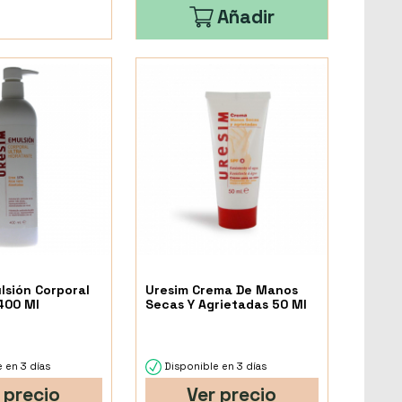
Añadir
lsión Corporal
Uresim Crema De Manos
400 Ml
Secas Y Agrietadas 50 Ml
 en 3 días
Disponible en 3 días
 precio
Ver precio