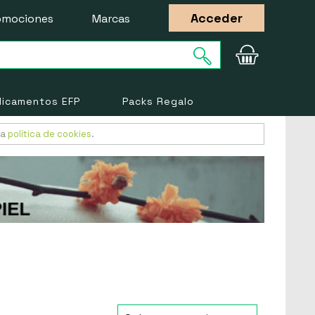
Acceder
omociones
Marcas
icamentos EFP
Packs Regalo
ra
política de cookies
.