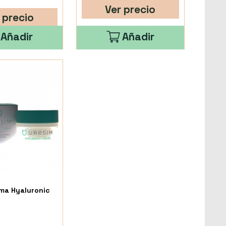
Ver precio
 precio
Añadir
Añadir
ma Hyaluronic