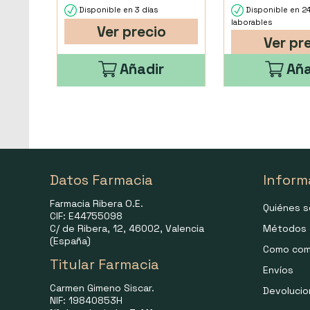
Disponible en 3 días
Disponible en 2
laborables
Ver precio
Ver pr
Añadir
Aña
Datos Farmacia
Inform
Farmacia Ribera O.E.
Quiénes 
CIF: E44755098
C/ de Ribera, 12, 46002, Valencia
Métodos 
(España)
Como com
Titular Farmacia
Envíos
Carmen Gimeno Siscar.
Devoluci
NIF: 19840853H