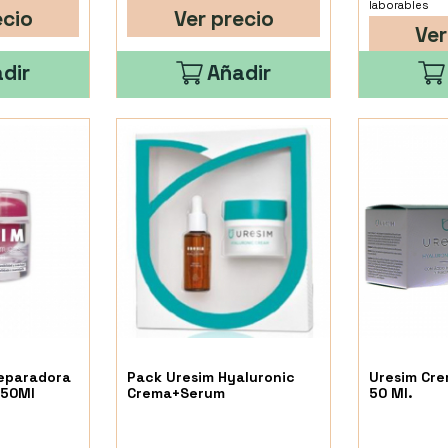
laborables
ecio
Ver precio
Ver
dir
Añadir
eparadora
Pack Uresim Hyaluronic
Uresim Cre
 50Ml
Crema+Serum
50 Ml.