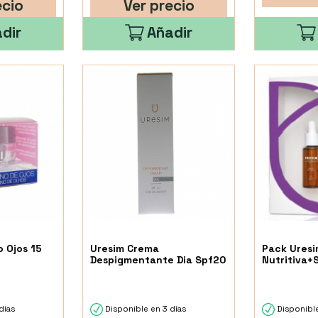
ecio
Ver precio
dir
Añadir
 Ojos 15
Uresim Crema
Pack Ures
Despigmentante Dia Spf20
Nutritiva+
días
Disponible en 3 días
Disponibl