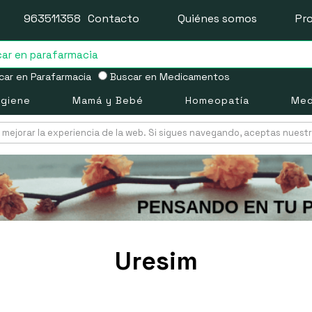
963511358
Contacto
Quiénes somos
Pr
ar en Parafarmacia
Buscar en Medicamentos
igiene
Mamá y Bebé
Homeopatía
Med
mejorar la experiencia de la web. Si sigues navegando, aceptas nuest
Uresim