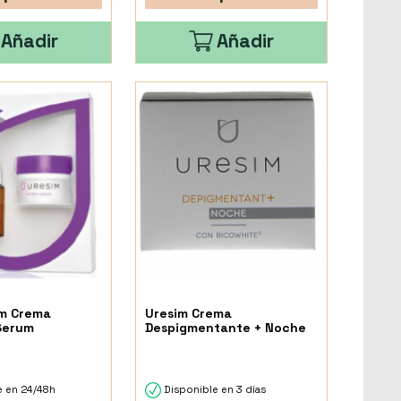
Añadir
Añadir
im Crema
Uresim Crema
Serum
Despigmentante + Noche
e en 24/48h
Disponible en 3 días