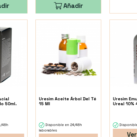
dir
Añadir
cial
Uresim Aceite Árbol Del Té
Uresim Emu
do 50ml.
15 Ml
Ureal 10% 
4/48h
Disponible en 24/48h
Disponible
laborables
Ver