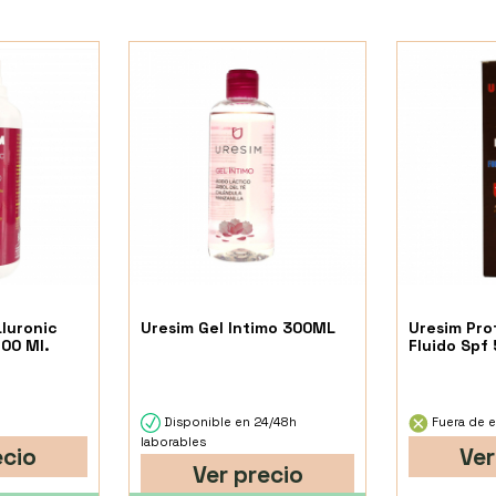
luronic
Uresim Gel Intimo 300ML
Uresim Pro
00 Ml.
Fluido Spf
Disponible en 24/48h
Fuera de e
laborables
ecio
Ver
Ver precio