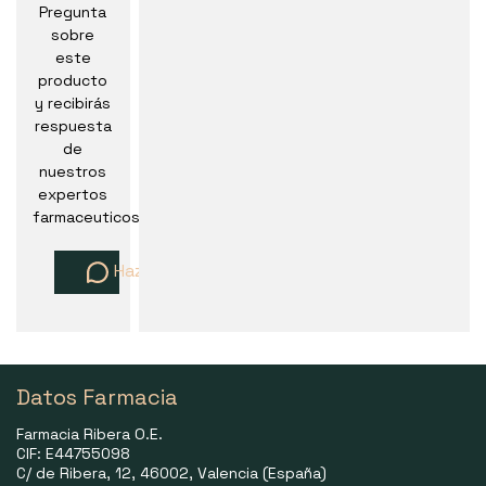
Pregunta
sobre
este
producto
y recibirás
respuesta
de
nuestros
expertos
farmaceuticos
Haz una pregunta
Datos Farmacia
Farmacia Ribera O.E.
CIF: E44755098
C/ de Ribera, 12, 46002, Valencia (España)