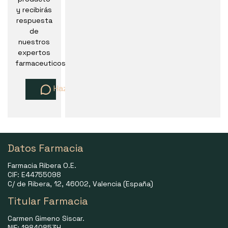
y recibirás
respuesta
de
nuestros
expertos
farmaceuticos
Haz una pregunta
Datos Farmacia
Farmacia Ribera O.E.
CIF: E44755098
C/ de Ribera, 12, 46002, Valencia (España)
Titular Farmacia
Carmen Gimeno Siscar.
NIF: 19840853H