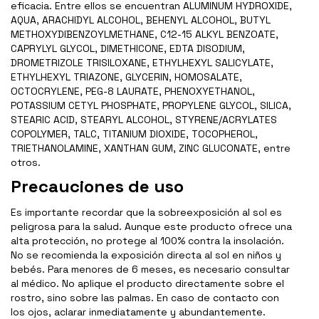
eficacia. Entre ellos se encuentran ALUMINUM HYDROXIDE,
AQUA, ARACHIDYL ALCOHOL, BEHENYL ALCOHOL, BUTYL
METHOXYDIBENZOYLMETHANE, C12-15 ALKYL BENZOATE,
CAPRYLYL GLYCOL, DIMETHICONE, EDTA DISODIUM,
DROMETRIZOLE TRISILOXANE, ETHYLHEXYL SALICYLATE,
ETHYLHEXYL TRIAZONE, GLYCERIN, HOMOSALATE,
OCTOCRYLENE, PEG-8 LAURATE, PHENOXYETHANOL,
POTASSIUM CETYL PHOSPHATE, PROPYLENE GLYCOL, SILICA,
STEARIC ACID, STEARYL ALCOHOL, STYRENE/ACRYLATES
COPOLYMER, TALC, TITANIUM DIOXIDE, TOCOPHEROL,
TRIETHANOLAMINE, XANTHAN GUM, ZINC GLUCONATE, entre
otros.
Precauciones de uso
Es importante recordar que la sobreexposición al sol es
peligrosa para la salud. Aunque este producto ofrece una
alta protección, no protege al 100% contra la insolación.
No se recomienda la exposición directa al sol en niños y
bebés. Para menores de 6 meses, es necesario consultar
al médico. No aplique el producto directamente sobre el
rostro, sino sobre las palmas. En caso de contacto con
los ojos, aclarar inmediatamente y abundantemente.