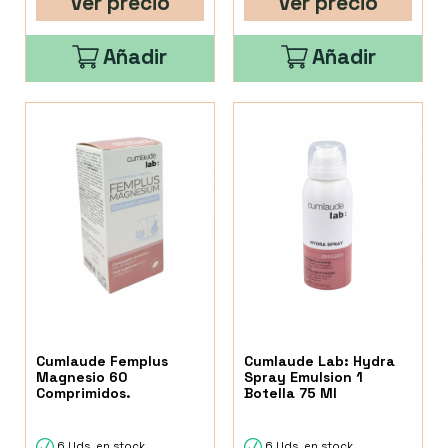
Ver precio
Ver precio
Añadir
Añadir
Cumlaude Femplus
Cumlaude Lab: Hydra
Magnesio 60
Spray Emulsion 1
Comprimidos.
Botella 75 Ml
6 Uds. en stock
6 Uds. en stock