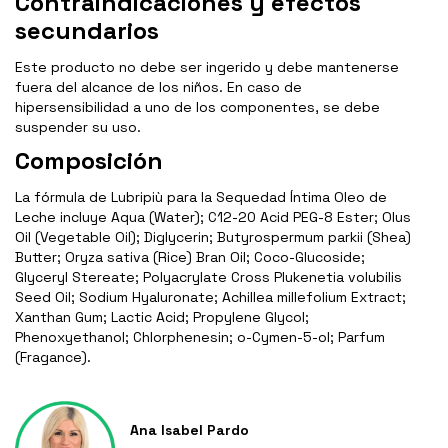
Contraindicaciones y efectos
secundarios
Este producto no debe ser ingerido y debe mantenerse
fuera del alcance de los niños. En caso de
hipersensibilidad a uno de los componentes, se debe
suspender su uso.
Composición
La fórmula de Lubripiù para la Sequedad Íntima Oleo de
Leche incluye Aqua (Water); C12-20 Acid PEG-8 Ester; Olus
Oil (Vegetable Oil); Diglycerin; Butyrospermum parkii (Shea)
Butter; Oryza sativa (Rice) Bran Oil; Coco-Glucoside;
Glyceryl Stereate; Polyacrylate Cross Plukenetia volubilis
Seed Oil; Sodium Hyaluronate; Achillea millefolium Extract;
Xanthan Gum; Lactic Acid; Propylene Glycol;
Phenoxyethanol; Chlorphenesin; o-Cymen-5-ol; Parfum
(Fragance).
Ana Isabel Pardo