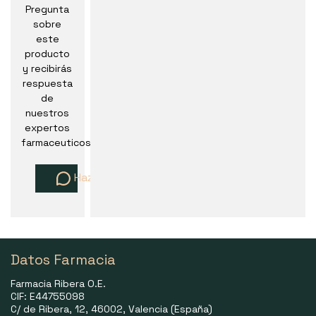
Pregunta
sobre
este
producto
y recibirás
respuesta
de
nuestros
expertos
farmaceuticos
Haz una pregunta
Datos Farmacia
Farmacia Ribera O.E.
CIF: E44755098
C/ de Ribera, 12, 46002, Valencia (España)