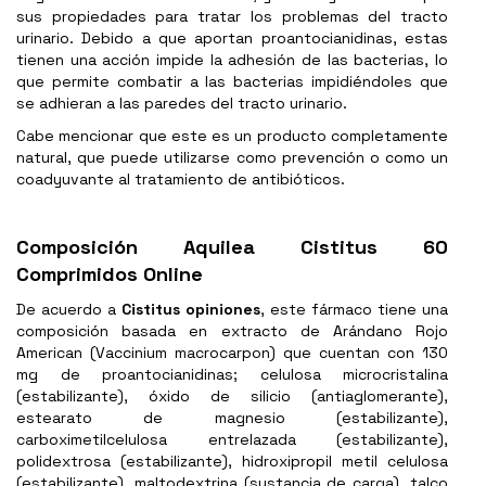
sus propiedades para tratar los problemas del tracto
urinario. Debido a que aportan proantocianidinas, estas
tienen una acción impide la adhesión de las bacterias, lo
que permite combatir a las bacterias impidiéndoles que
se adhieran a las paredes del tracto urinario.
Cabe mencionar que este es un producto completamente
natural, que puede utilizarse como prevención o como un
coadyuvante al tratamiento de antibióticos.
Composición Aquilea Cistitus 60
Comprimidos Online
De acuerdo a
Cistitus opiniones
, este fármaco tiene una
composición basada en extracto de Arándano Rojo
American (Vaccinium macrocarpon) que cuentan con 130
mg de proantocianidinas; celulosa microcristalina
(estabilizante), óxido de silicio (antiaglomerante),
estearato de magnesio (estabilizante),
carboximetilcelulosa entrelazada (estabilizante),
polidextrosa (estabilizante), hidroxipropil metil celulosa
(estabilizante), maltodextrina (sustancia de carga), talco