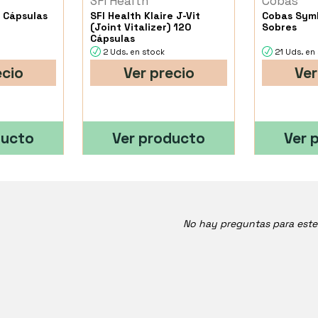
SFI Health
Cobas
 Cápsulas
SFI Health Klaire J-Vit
Cobas Symb
(Joint Vitalizer) 120
Sobres
Cápsulas
2 Uds. en stock
21 Uds. en
ecio
Ver precio
Ver
ducto
Ver producto
Ver 
No hay preguntas para est