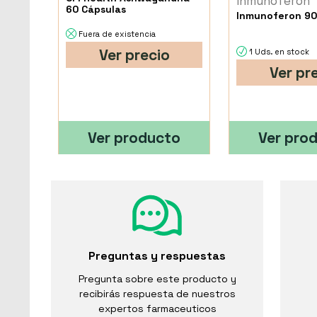
Inmunoferon
60 Cápsulas
Inmunoferon 90
Fuera de existencia
Ver precio
1 Uds. en stock
Ver pr
Ver producto
Ver pro
Preguntas y respuestas
Pregunta sobre este producto y
recibirás respuesta de nuestros
expertos farmaceuticos