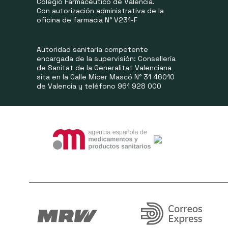
Colegio Farmacéutico de Valencia.
Con autorización administrativa de la
oficina de farmacia N° V231-F
Autoridad sanitaria competente
encargada de la supervisión: Consellería
de Sanitat de la Generalitat Valenciana
sita en la Calle Micer Mascó N° 31 46010
de Valencia y teléfono 961 928 000