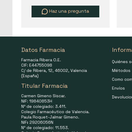
Haz una pregunta
Datos Farmacia
Inform
Farmacia Ribera O.E.
Quiénes 
CIF: E44755098
C/ de Ribera, 12, 46002, Valencia
Métodos 
(España)
Como com
Titular Farmacia
Envíos
Carmen Gimeno Siscar.
Devoluci
NIF: 19840853H
Nº de colegiado: 3.411.
Colegio Farmacéutico de Valencia.
Paula Roquet-Jalmar Gimeno.
NIF
:
29206056N
Nº de colegiado: 11.553.