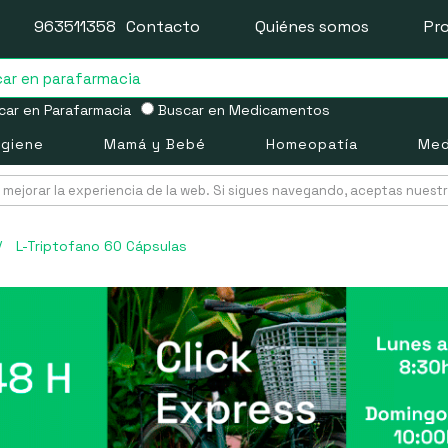
963511358
Contacto
Quiénes somos
Pr
ar en Parafarmacia
Buscar en Medicamentos
igiene
Mamá y Bebé
Homeopatía
Med
mejorar la experiencia de la web. Si sigues navegando, aceptas nuest
/
L-Triptofano 60 Cápsulas