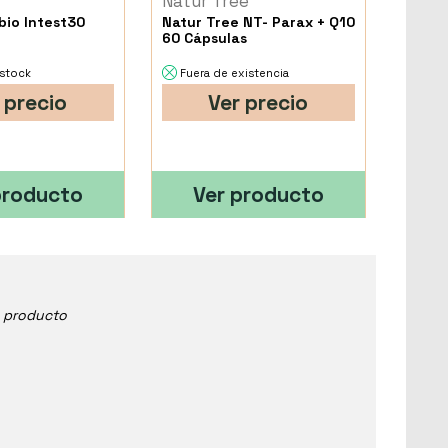
Natur Tree
io Intest30
Natur Tree NT- Parax + Q10
60 Cápsulas
 stock
Fuera de existencia
 precio
Ver precio
producto
Ver producto
e producto