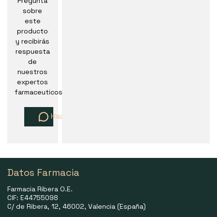
Pregunta
sobre
este
producto
y recibirás
respuesta
de
nuestros
expertos
farmaceuticos
Haz una pregunta
Datos Farmacia
Farmacia Ribera O.E.
CIF: E44755098
C/ de Ribera, 12, 46002, Valencia (España)