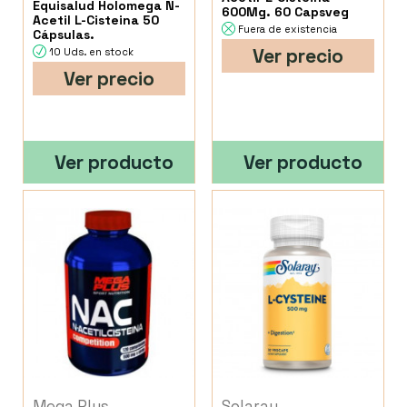
Equisalud Holomega N-
600Mg. 60 Capsveg
Acetil L-Cisteina 50
Fuera de existencia
Cápsulas.
Ver precio
10 Uds. en stock
Ver precio
Ver producto
Ver producto
Mega Plus
Solaray