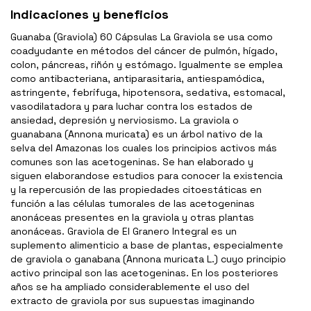
Indicaciones y beneficios
Guanaba (Graviola) 60 Cápsulas La Graviola se usa como
coadyudante en métodos del cáncer de pulmón, hígado,
colon, páncreas, riñón y estómago. Igualmente se emplea
como antibacteriana, antiparasitaria, antiespamódica,
astringente, febrífuga, hipotensora, sedativa, estomacal,
vasodilatadora y para luchar contra los estados de
ansiedad, depresión y nerviosismo. La graviola o
guanabana (Annona muricata) es un árbol nativo de la
selva del Amazonas los cuales los principios activos más
comunes son las acetogeninas. Se han elaborado y
siguen elaborandose estudios para conocer la existencia
y la repercusión de las propiedades citoestáticas en
función a las células tumorales de las acetogeninas
anonáceas presentes en la graviola y otras plantas
anonáceas. Graviola de El Granero Integral es un
suplemento alimenticio a base de plantas, especialmente
de graviola o ganabana (Annona muricata L.) cuyo principio
activo principal son las acetogeninas. En los posteriores
años se ha ampliado considerablemente el uso del
extracto de graviola por sus supuestas imaginando