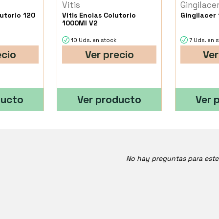
Vitis
Gingilace
lutorio 120
Vitis Encias Colutorio
Gingilacer 
1000Ml V2
10 Uds. en stock
7 Uds. en 
ecio
Ver precio
Ver
ducto
Ver producto
Ver 
No hay preguntas para est