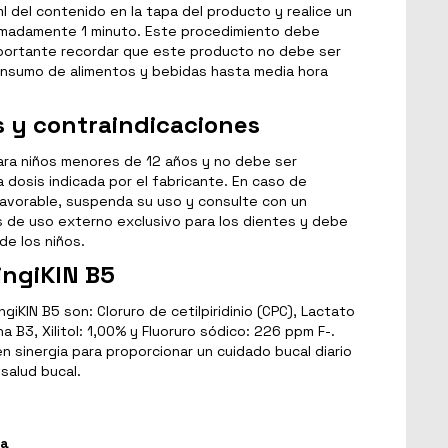
ml del contenido en la tapa del producto y realice un
imadamente 1 minuto. Este procedimiento debe
importante recordar que este producto no debe ser
consumo de alimentos y bebidas hasta media hora
y contraindicaciones
para niños menores de 12 años y no debe ser
a dosis indicada por el fabricante. En caso de
avorable, suspenda su uso y consulte con un
s de uso externo exclusivo para los dientes y debe
de los niños.
ingiKIN B5
giKIN B5 son: Cloruro de cetilpiridinio (CPC), Lactato
na B3, Xilitol: 1,00% y Fluoruro sódico: 226 ppm F-.
 sinergia para proporcionar un cuidado bucal diario
salud bucal.
ga