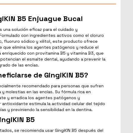
giKIN B5 Enjuague Bucal
s una solución eficaz para el cuidado y
 Formulado con ingredientes activos como el cloruro
nc, fluoruro sódico y xilitol, este producto ofrece
e que elimina los agentes patógenos y reduce el
á enriquecido con provitamina B5 y vitamina B3, que
 potencian el esmalte dental, ayudando a prevenir la
grado de las encías.
eficiarse de GingiKIN B5?
ecialmente recomendado para personas que sufren
y molestias en las encías. Su fórmula rica en
te y erradica los agentes patógenos y
antioxidante estimula la actividad celular del tejido
as y previniendo la sensibilidad en la dentina.
ingiKIN B5
ltados, se recomienda usar GingiKIN B5 después del