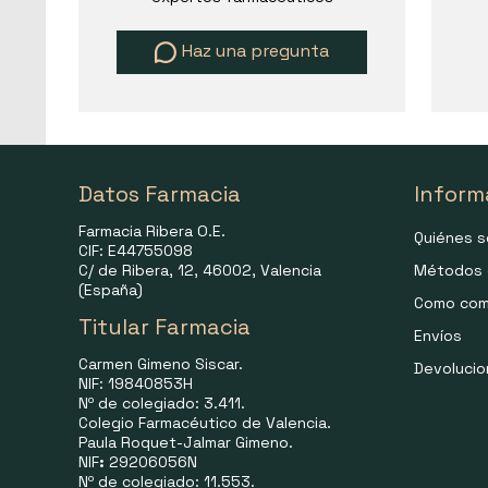
Haz una pregunta
Datos Farmacia
Inform
Farmacia Ribera O.E.
Quiénes 
CIF: E44755098
C/ de Ribera, 12, 46002, Valencia
Métodos 
(España)
Como com
Titular Farmacia
Envíos
Carmen Gimeno Siscar.
Devoluci
NIF: 19840853H
Nº de colegiado: 3.411.
Colegio Farmacéutico de Valencia.
Paula Roquet-Jalmar Gimeno.
NIF
:
29206056N
Nº de colegiado: 11.553.