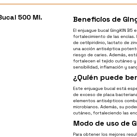
Bucal 500 Ml.
Beneficios de Gin
El enjuague bucal GingiKIN B5 e
fortalecimiento de las encías.
de cetilpiridinio, lactato de zi
una acción antiséptica potent
riesgo de caries. Además, est
fortalecen el tejido cutáneo y
sensibilidad, inflamación y san
¿Quién puede ben
Este enjuague bucal está esp
de exceso de placa bacteriana 
elementos antisépticos comba
microbianos. Además, su poder 
cutáneo, fortaleciendo las encí
Modo de uso de G
Para obtener los mejores resu