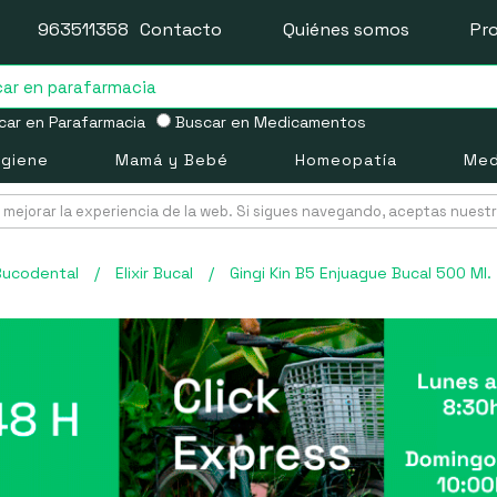
963511358
Contacto
Quiénes somos
Pr
ar en Parafarmacia
Buscar en Medicamentos
igiene
Mamá y Bebé
Homeopatía
Med
mejorar la experiencia de la web. Si sigues navegando, aceptas nuest
Bucodental
/
Elixir Bucal
/
Gingi Kin B5 Enjuague Bucal 500 Ml.