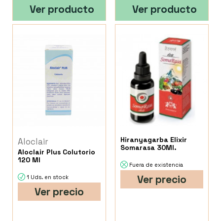
Ver producto
Ver producto
Hiranyagarba Elixir
Aloclair
Somarasa 30Ml.
Aloclair Plus Colutorio
120 Ml
Fuera de existencia
Ver precio
1 Uds. en stock
Ver precio