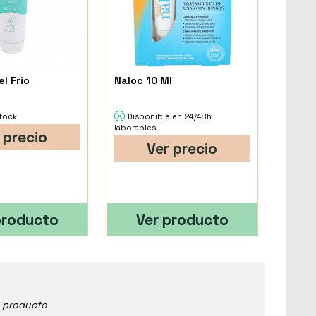
el Frio
Naloc 10 Ml
stock
Disponible en 24/48h
laborables
 precio
Ver precio
producto
Ver producto
e producto