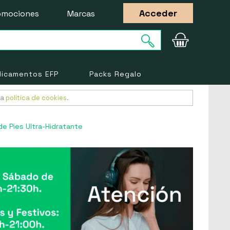
Acceder
omociones
Marcas
icamentos EFP
Packs Regalo
ra
política de cookies
.
e Pies Ultra-Hidratante