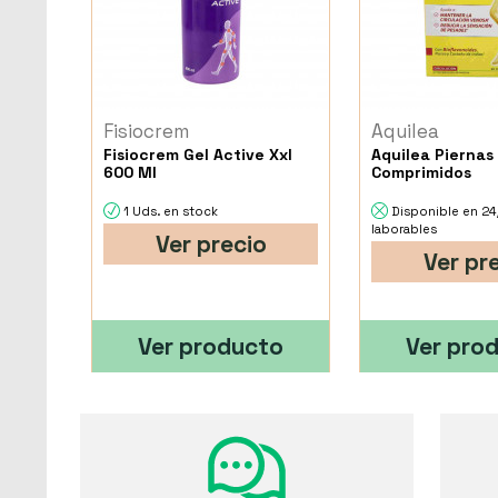
Fisiocrem
Aquilea
Fisiocrem Gel Active Xxl
Aquilea Piernas
600 Ml
Comprimidos
1 Uds. en stock
Disponible en 2
laborables
Ver precio
Ver pr
Ver producto
Ver pro