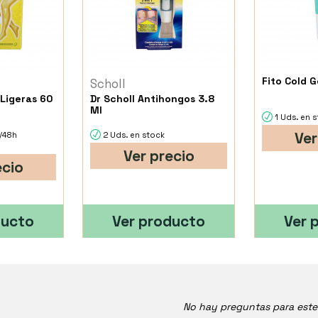
Fito Cold G
Scholl
 Ligeras 60
Dr Scholl Antihongos 3.8
Ml
1 Uds. en 
Ver
4/48h
2 Uds. en stock
Ver precio
ecio
ducto
Ver producto
Ver 
No hay preguntas para est