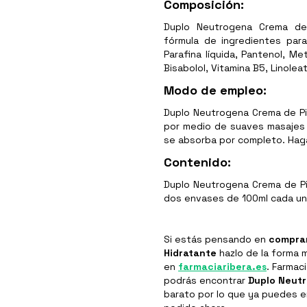
Composición:
Duplo Neutrogena Crema de 
fórmula de ingredientes para
Parafina líquida, Pantenol, Me
Bisabolol, Vitamina B5, Linole
Modo de empleo:
Duplo Neutrogena Crema de Pi
por medio de suaves masajes 
se absorba por completo. Haga
C
ontenido:
Duplo Neutrogena Crema de Pi
dos envases de 100ml cada uno
Si estás pensando en
compra
Hidratante
hazlo de la forma 
en
farmaciaribera.es
. Farmac
podrás encontrar
Duplo Neutr
barato por lo que ya puedes 