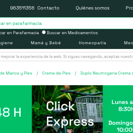
963511358
Contacto
Quiénes somos
Pr
ar en Parafarmacia
Buscar en Medicamentos
igiene
Mamá y Bebé
Homeopatía
Med
mejorar la experiencia de la web. Si sigues navegando, aceptas nuest
de Manos y Pies
/
Crema de Pies
/
Duplo Neutrogena Crema d