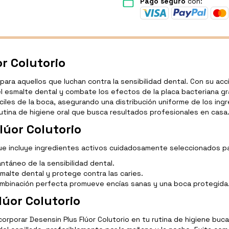
Pago seguro
con:
r Colutorio
 para aquellos que luchan contra la sensibilidad dental. Con su ac
el esmalte dental y combate los efectos de la placa bacteriana gra
íciles de la boca, asegurando una distribución uniforme de los in
tina de higiene oral que busca resultados profesionales en casa
lúor Colutorio
ue incluye ingredientes activos cuidadosamente seleccionados par
antáneo de la sensibilidad dental.
smalte dental y protege contra las caries.
combinación perfecta promueve encías sanas y una boca protegida
úor Colutorio
orporar Desensin Plus Flúor Colutorio en tu rutina de higiene buc