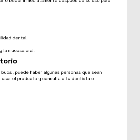
omer o beber inmediatamente después de su uso para
ilidad dental.
y la mucosa oral.
torio
e bucal, puede haber algunas personas que sean
 usar el producto y consulta a tu dentista o