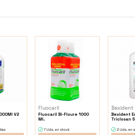
Fluocaril
Bexident
 1000Ml V2
Fluocaril Bi-Floure 1000
Bexident E
Ml.
Triclosan 
días
7 Uds. en stock
2 Uds. en 