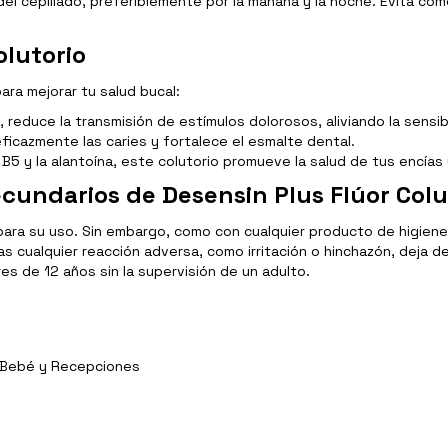
el cepillado, preferiblemente por la mañana y la noche. Evita c
olutorio
ara mejorar tu salud bucal:
, reduce la transmisión de estímulos dolorosos, aliviando la sensib
eficazmente las caries y fortalece el esmalte dental.
B5 y la alantoína, este colutorio promueve la salud de tus encías 
cundarios de Desensin Plus Flúor Colu
 para su uso. Sin embargo, como con cualquier producto de higien
 cualquier reacción adversa, como irritación o hinchazón, deja de
s de 12 años sin la supervisión de un adulto.
y Bebé y Recepciones