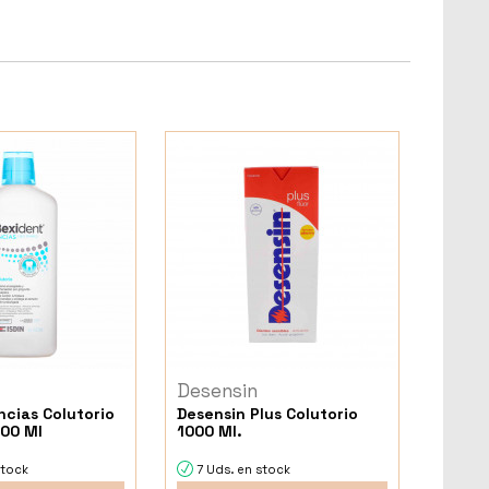
Desensin
ncias Colutorio
Desensin Plus Colutorio
500 Ml
1000 Ml.
stock
7 Uds. en stock