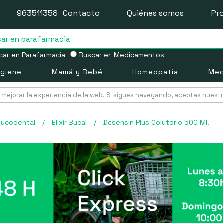
963511358
Contacto
Quiénes somos
Pr
ar en Parafarmacia
Buscar en Medicamentos
igiene
Mamá y Bebé
Homeopatía
Med
mejorar la experiencia de la web. Si sigues navegando, aceptas nuest
Bucodental
/
Elixir Bucal
/
Desensin Plus Colutorio 500 Ml.