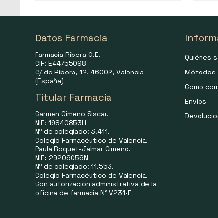
Datos Farmacia
Inform
Farmacia Ribera O.E.
Quiénes 
CIF: E44755098
C/ de Ribera, 12, 46002, Valencia
Métodos 
(España)
Como com
Titular Farmacia
Envíos
Carmen Gimeno Siscar.
Devoluci
NIF: 19840853H
Nº de colegiado: 3.411.
Colegio Farmacéutico de Valencia.
Paula Roquet-Jalmar Gimeno.
NIF
:
29206056N
Nº de colegiado: 11.553.
Colegio Farmacéutico de Valencia.
Con autorización administrativa de la
oficina de farmacia N° V231-F