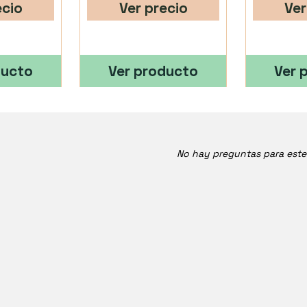
ecio
Ver precio
Ver
ducto
Ver producto
Ver 
No hay preguntas para est