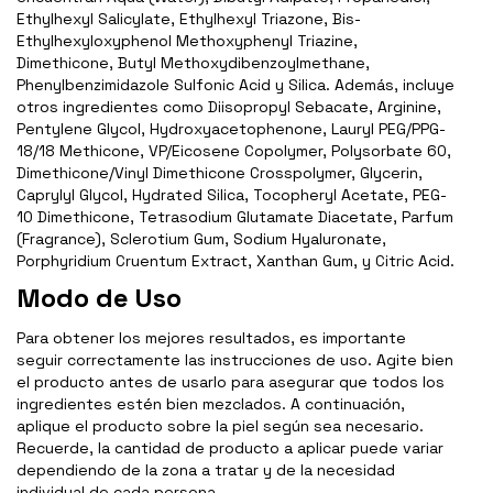
Ethylhexyl Salicylate, Ethylhexyl Triazone, Bis-
Ethylhexyloxyphenol Methoxyphenyl Triazine,
Dimethicone, Butyl Methoxydibenzoylmethane,
Phenylbenzimidazole Sulfonic Acid y Silica. Además, incluye
otros ingredientes como Diisopropyl Sebacate, Arginine,
Pentylene Glycol, Hydroxyacetophenone, Lauryl PEG/PPG-
18/18 Methicone, VP/Eicosene Copolymer, Polysorbate 60,
Dimethicone/Vinyl Dimethicone Crosspolymer, Glycerin,
Caprylyl Glycol, Hydrated Silica, Tocopheryl Acetate, PEG-
10 Dimethicone, Tetrasodium Glutamate Diacetate, Parfum
(Fragrance), Sclerotium Gum, Sodium Hyaluronate,
Porphyridium Cruentum Extract, Xanthan Gum, y Citric Acid.
Modo de Uso
Para obtener los mejores resultados, es importante
seguir correctamente las instrucciones de uso. Agite bien
el producto antes de usarlo para asegurar que todos los
ingredientes estén bien mezclados. A continuación,
aplique el producto sobre la piel según sea necesario.
Recuerde, la cantidad de producto a aplicar puede variar
dependiendo de la zona a tratar y de la necesidad
individual de cada persona.