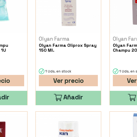
Olyan Farma
Olyan Fa
ampu
Olyan Farma Oliprox Spray
Olyan Farm
 1U
150 Ml.
Champu 20
1 Uds. en stock
1 Uds. en 
ecio
Ver precio
Ver
dir
Añadir