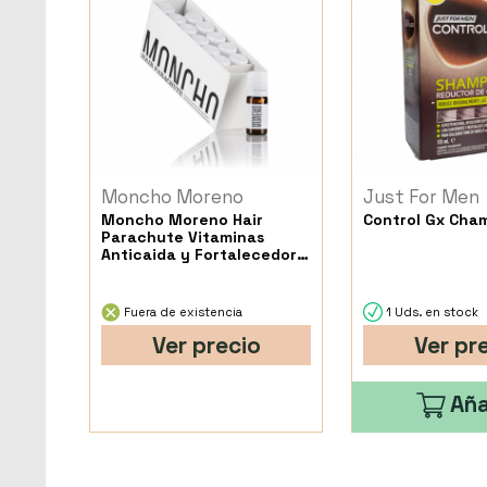
Moncho Moreno
Just For Men
Moncho Moreno Hair
Control Gx Cha
Parachute Vitaminas
Anticaida y Fortalecedora
Ampollas
Fuera de existencia
1 Uds. en stock
Ver precio
Ver pr
Aña