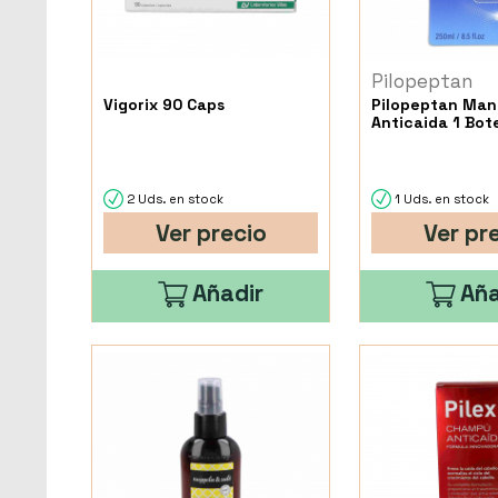
Pilopeptan
Vigorix 90 Caps
Pilopeptan Ma
Anticaida 1 Bot
2 Uds. en stock
1 Uds. en stock
Ver precio
Ver pr
Añadir
Aña