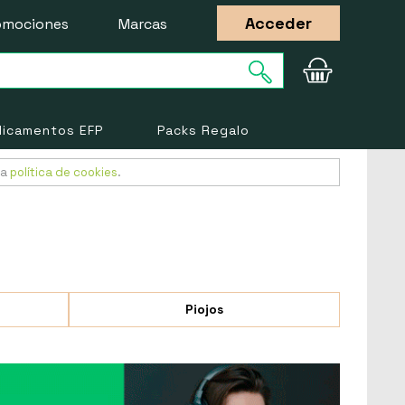
Acceder
omociones
Marcas
icamentos EFP
Packs Regalo
ra
política de cookies
.
Piojos