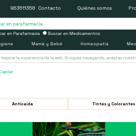
963511358
Contacto
Quiénes somos
Pr
ar en Parafarmacia
Buscar en Medicamentos
igiene
Mamá y Bebé
Homeopatía
Med
mejorar la experiencia de la web. Si sigues navegando, aceptas nuest
Capilar
Anticaída
Tintes y Colorantes