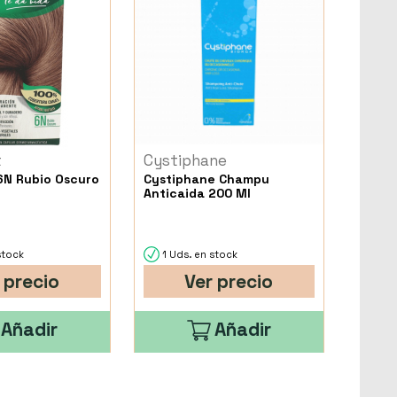
t
Cystiphane
6N Rubio Oscuro
Cystiphane Champu
Anticaida 200 Ml
stock
1 Uds. en stock
 precio
Ver precio
Añadir
Añadir