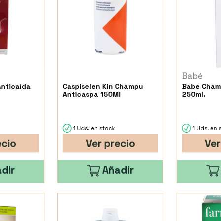
Babé
Anticaída
Caspiselen Kin Champu
Babe Cham
Anticaspa 150Ml
250ml.
1 Uds. en stock
1 Uds. en 
ecio
Ver precio
Ver
dir
Añadir