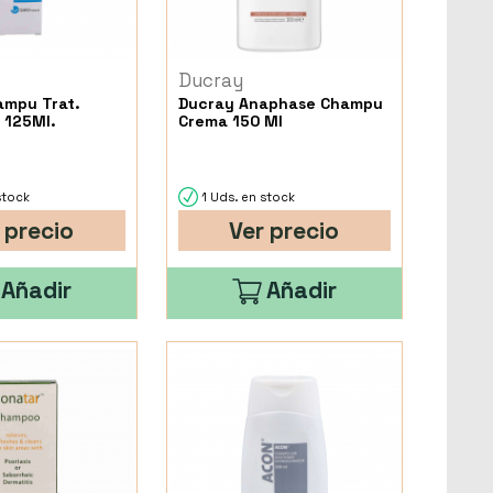
Ducray
ampu Trat.
Ducray Anaphase Champu
 125Ml.
Crema 150 Ml
stock
1 Uds. en stock
 precio
Ver precio
Añadir
Añadir