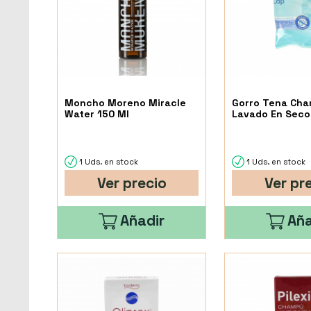
Moncho Moreno Miracle
Gorro Tena Ch
Water 150 Ml
Lavado En Seco
1 Uds. en stock
1 Uds. en stock
Ver precio
Ver pr
Añadir
Aña