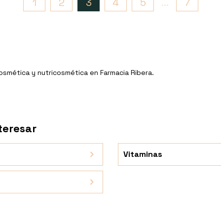
1
2
3
4
5
...
7
Cosmética y nutricosmética en Farmacia Ribera.
teresar
Vitaminas