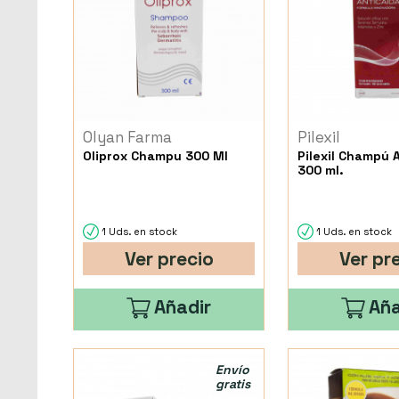
Olyan Farma
Pilexil
Oliprox Champu 300 Ml
Pilexil Champú 
300 ml.
1 Uds. en stock
1 Uds. en stock
Ver precio
Ver pr
Añadir
Aña
Envío
gratis