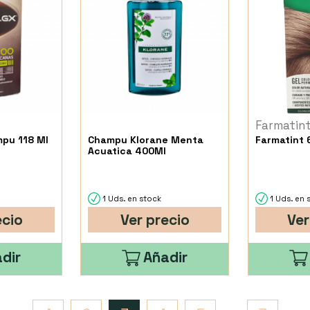
Farmatin
mpu 118 Ml
Champu Klorane Menta
Farmatint 
Acuatica 400Ml
1 Uds. en stock
1 Uds. en 
ecio
Ver precio
Ver
dir
Añadir