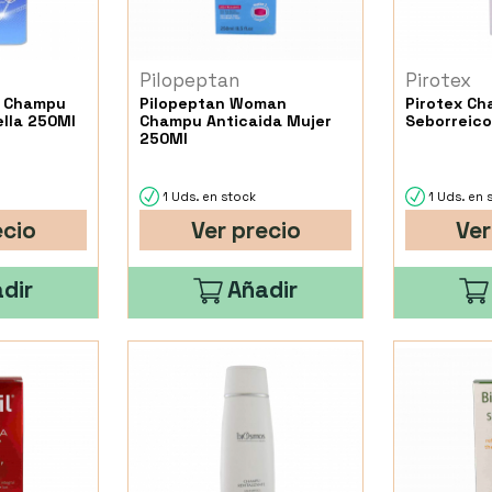
Pilopeptan
Pirotex
n Champu
Pilopeptan Woman
Pirotex Ch
ella 250Ml
Champu Anticaida Mujer
Seborreico
250Ml
1 Uds. en stock
1 Uds. en 
ecio
Ver precio
Ver
dir
Añadir