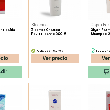
Biosmos
Olyan Fa
Anticaída
Biosmos Champu
Olyan Farm
Revitalizante 200 Ml
Shampoo 2
Fuera de existencia
1 Uds. en 
ecio
Ver precio
Ver
dir