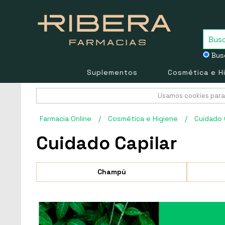
Busc
Suplementos
Cosmética e H
Usamos cookies para 
Farmacia Online
/
Cosmética e Higiene
/
Cuidado 
Cuidado Capilar
Champú