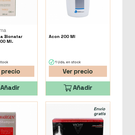
rma
a Bionatar
Acon 200 Ml
00 Ml.
stock
1 Uds. en stock
 precio
Ver precio
Añadir
Añadir
Envío
gratis