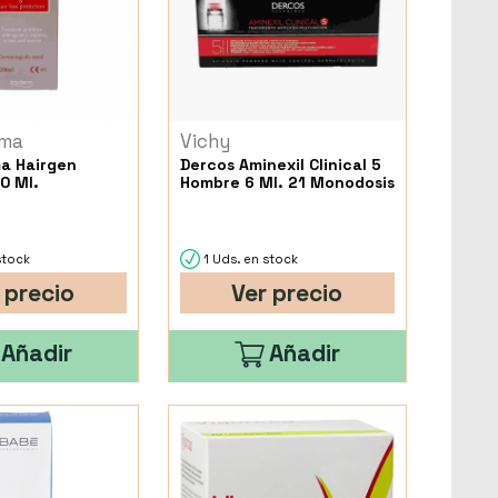
rma
Vichy
a Hairgen
Dercos Aminexil Clinical 5
0 Ml.
Hombre 6 Ml. 21 Monodosis
stock
1 Uds. en stock
 precio
Ver precio
Añadir
Añadir