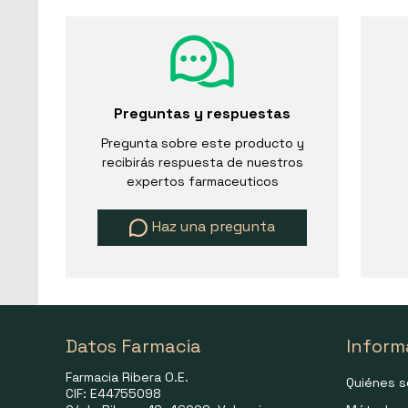
Preguntas y respuestas
Pregunta sobre este producto y
recibirás respuesta de nuestros
expertos farmaceuticos
Haz una pregunta
Datos Farmacia
Inform
Farmacia Ribera O.E.
Quiénes 
CIF: E44755098