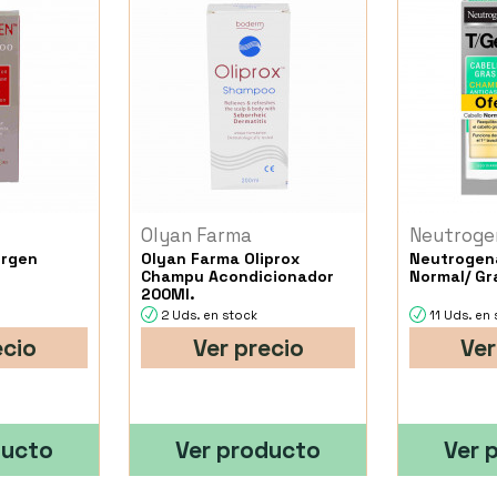
Olyan Farma
Neutroge
irgen
Olyan Farma Oliprox
Neutrogen
.
Champu Acondicionador
Normal/ Gr
200Ml.
2 Uds. en stock
11 Uds. en
ecio
Ver precio
Ver
ducto
Ver producto
Ver 