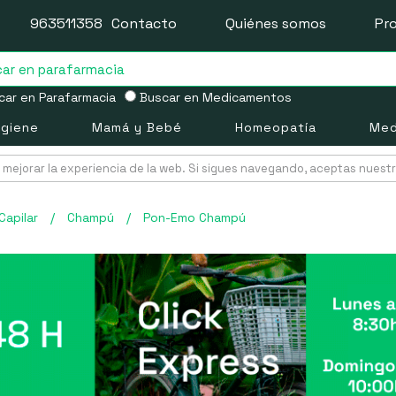
963511358
Contacto
Quiénes somos
Pr
ar en Parafarmacia
Buscar en Medicamentos
igiene
Mamá y Bebé
Homeopatía
Med
mejorar la experiencia de la web. Si sigues navegando, aceptas nuest
Capilar
/
Champú
/
Pon-Emo Champú