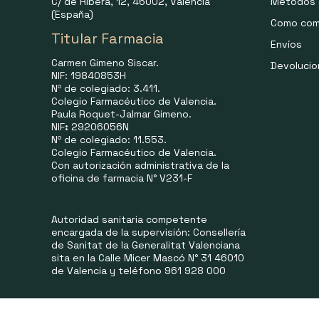
C/ de Ribera, 12, 46002, Valencia
Métodos 
(España)
Como com
Titular Farmacia
Envíos
Carmen Gimeno Siscar.
Devoluci
NIF: 19840853H
Nº de colegiado: 3.411.
Colegio Farmacéutico de Valencia.
Paula Roquet-Jalmar Gimeno.
NIF
:
29206056N
Nº de colegiado: 11.553.
Colegio Farmacéutico de Valencia.
Con autorización administrativa de la
oficina de farmacia N° V231-F
Autoridad sanitaria competente
encargada de la supervisión: Consellería
de Sanitat de la Generalitat Valenciana
sita en la Calle Micer Mascó N° 31 46010
de Valencia y teléfono 961 928 000