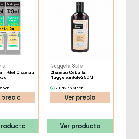
na
Nuggela Sule
a T-Gel Champú
Champu Cebolla
aso
Nuggela&Sule250Ml
 stock
2 Uds. en stock
 precio
Ver precio
producto
Ver producto