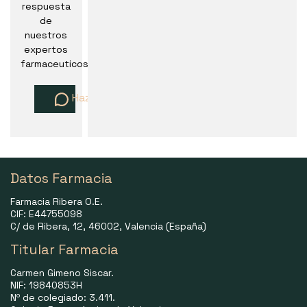
respuesta
de
nuestros
expertos
farmaceuticos
Haz una pregunta
Datos Farmacia
Farmacia Ribera O.E.
CIF: E44755098
C/ de Ribera, 12, 46002, Valencia (España)
Titular Farmacia
Carmen Gimeno Siscar.
NIF: 19840853H
Nº de colegiado: 3.411.