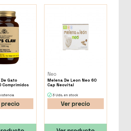
Neo
 De Gato
Melena De Leon Neo 60
0 Comprimidos
Cap Neovital
xistencia
3 Uds. en stock
 precio
Ver precio
producto
Ver producto