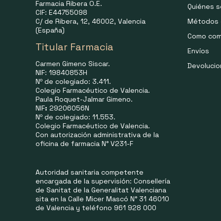
Farmacia Ribera O.E.
Quiénes 
CIF: E44755098
C/ de Ribera, 12, 46002, Valencia
Métodos 
(España)
Como com
Titular Farmacia
Envíos
Carmen Gimeno Siscar.
Devoluci
NIF: 19840853H
Nº de colegiado: 3.411.
Colegio Farmacéutico de Valencia.
Paula Roquet-Jalmar Gimeno.
NIF
:
29206056N
Nº de colegiado: 11.553.
Colegio Farmacéutico de Valencia.
Con autorización administrativa de la
oficina de farmacia N° V231-F
Autoridad sanitaria competente
encargada de la supervisión: Consellería
de Sanitat de la Generalitat Valenciana
sita en la Calle Micer Mascó N° 31 46010
de Valencia y teléfono 961 928 000