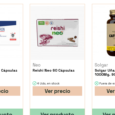
Neo
Solgar
 Cápsulas
Reishi Neo 60 Cápsulas
Solgar Uña
1000Mg. 9
4 Uds. en stock
Fuera de e
ecio
Ver precio
Ver
ducto
Ver producto
Ver 