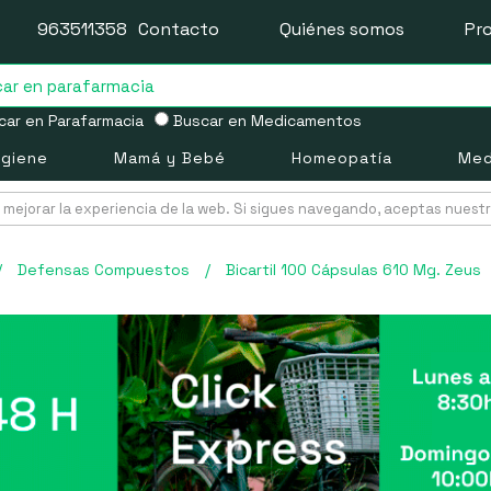
963511358
Contacto
Quiénes somos
Pr
ar en Parafarmacia
Buscar en Medicamentos
igiene
Mamá y Bebé
Homeopatía
Med
mejorar la experiencia de la web. Si sigues navegando, aceptas nuest
/
Defensas Compuestos
/
Bicartil 100 Cápsulas 610 Mg. Zeus