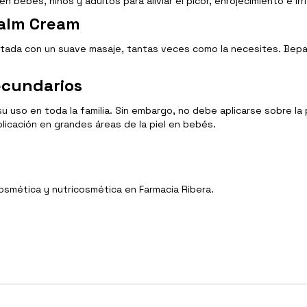
 bebés, niños y adultos para aliviar el picor, enrojecimiento e irr
Calm Cream
ectada con un suave masaje, tantas veces como la necesites. Bep
ecundarios
uso en toda la familia. Sin embargo, no debe aplicarse sobre la 
licación en grandes áreas de la piel en bebés.
Cosmética y nutricosmética en Farmacia Ribera.