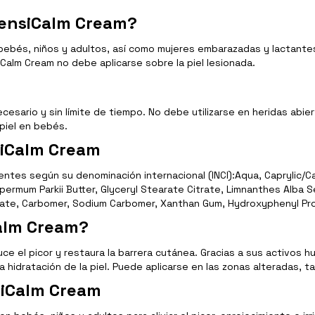
SensiCalm Cream?
 bebés, niños y adultos, así como mujeres embarazadas y lactante
alm Cream no debe aplicarse sobre la piel lesionada.
esario y sin límite de tiempo. No debe utilizarse en heridas abi
piel en bebés.
siCalm Cream
tes según su denominación internacional (INCI):Aqua, Caprylic/Capr
spermum Parkii Butter, Glyceryl Stearate Citrate, Limnanthes Alba 
inate, Carbomer, Sodium Carbomer, Xanthan Gum, Hydroxyphenyl Pr
alm Cream?
e el picor y restaura la barrera cutánea. Gracias a sus activos 
a hidratación de la piel. Puede aplicarse en las zonas alteradas,
siCalm Cream