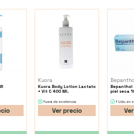
Kuora
Bepantho
Ml
Kuora Body Lotion Lactato
Bepanthol
+ Vit C 400 Ml.
piel seca 1
Fuera de existencia
1 Uds. en 
ecio
Ver precio
Ver