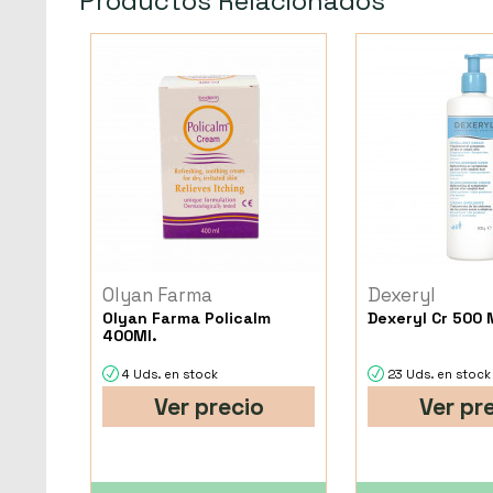
Productos Relacionados
Olyan Farma
Dexeryl
Olyan Farma Policalm
Dexeryl Cr 500 
400Ml.
4 Uds. en stock
23 Uds. en stock
Ver precio
Ver pr