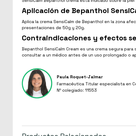
SensiCalm Bepanthol crema está indicado sobre la piel en
Aplicación de Bepanthol Sensi
Aplica la crema SensiCalm de Bepanthol en la zona af
presentaciones de 50g y 20g.
Contraindicaciones y efectos s
Bepanthol SensiCalm Cream es una crema segura para su 
consultar a un médico antes de un uso prolongado o ap
Paula Roquet-Jalmar
Farmacéutica Titular especialista en 
Nº colegiado: 11553