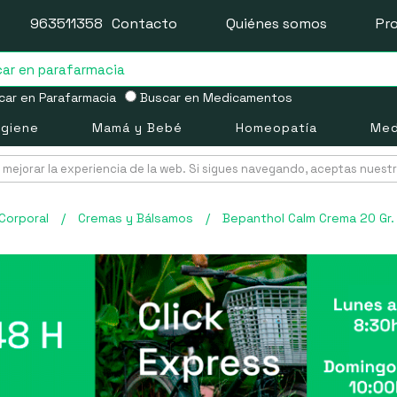
963511358
Contacto
Quiénes somos
Pr
ar en Parafarmacia
Buscar en Medicamentos
igiene
Mamá y Bebé
Homeopatía
Med
mejorar la experiencia de la web. Si sigues navegando, aceptas nuest
Corporal
/
Cremas y Bálsamos
/
Bepanthol Calm Crema 20 Gr.