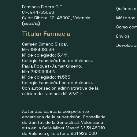
Farmacia Ribera O.E.
Quiénes 
CIF: E44755098
C/ de Ribera, 12, 46002, Valencia
Métodos 
(España)
Como com
Titular Farmacia
Envíos
Carmen Gimeno Siscar.
Devoluci
NIF: 19840853H
Nº de colegiado: 3.411.
Colegio Farmacéutico de Valencia.
Paula Roquet-Jalmar Gimeno.
NIF
:
29206056N
Nº de colegiado: 11.553.
Colegio Farmacéutico de Valencia.
Con autorización administrativa de la
oficina de farmacia N° V231-F
Autoridad sanitaria competente
encargada de la supervisión: Consellería
de Sanitat de la Generalitat Valenciana
sita en la Calle Micer Mascó N° 31 46010
de Valencia y teléfono 961 928 000