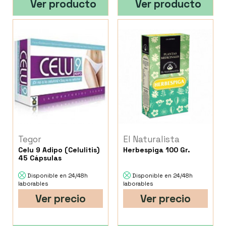
Ver producto
Ver producto
Tegor
El Naturalista
Celu 9 Adipo (Celulitis)
Herbespiga 100 Gr.
45 Cápsulas
Disponible en 24/48h
Disponible en 24/48h
laborables
laborables
Ver precio
Ver precio