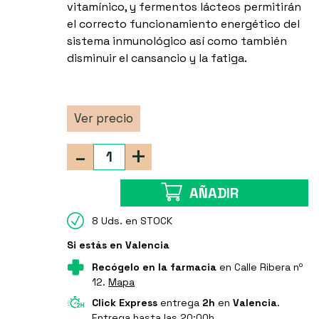
vitamínico, y fermentos lácteos permitirán
el correcto funcionamiento energético del
sistema inmunológico así como también
disminuir el cansancio y la fatiga.
Ver precio
-
+
AÑADIR
8 Uds. en STOCK
Si estás en Valencia
Recógelo en la farmacia
en Calle Ribera nº
12.
Mapa
Click Express
entrega
2h
en
Valencia
.
Entrega hasta las 20:00h