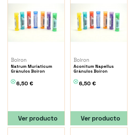
Boiron
Boiron
Natrum Muriaticum
Aconitum Napellus
Gránulos Boiron
Gránulos Boiron
6,50 €
6,50 €
Ver producto
Ver producto