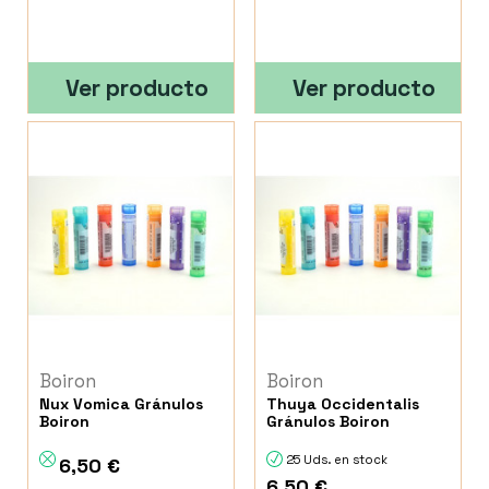
Ver producto
Ver producto
Boiron
Boiron
Nux Vomica Gránulos
Thuya Occidentalis
Boiron
Gránulos Boiron
25 Uds. en stock
6,50 €
6,50 €