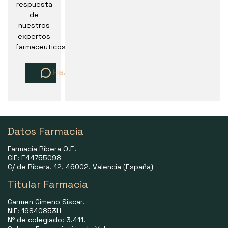
respuesta
de
nuestros
expertos
farmaceuticos
Haz una pregunta
Datos Farmacia
Farmacia Ribera O.E.
CIF: E44755098
C/ de Ribera, 12, 46002, Valencia (España)
Titular Farmacia
Carmen Gimeno Siscar.
NIF: 19840853H
Nº de colegiado: 3.411.